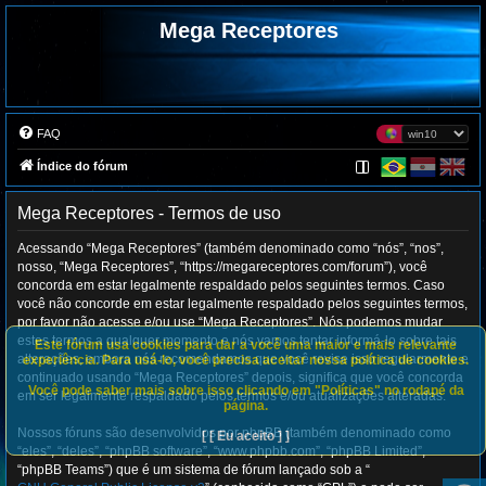
Mega Receptores
FAQ
Índice do fórum
Mega Receptores - Termos de uso
Acessando “Mega Receptores” (também denominado como “nós”, “nos”,
nosso, “Mega Receptores”, “https://megareceptores.com/forum”), você
concorda em estar legalmente respaldado pelos seguintes termos. Caso
você não concorde em estar legalmente respaldado pelos seguintes termos,
por favor não acesse e/ou use “Mega Receptores”. Nós podemos mudar
estes termos a qualquer momento e nós vamos tentar informá-lo sobre tais
Este fórum usa cookies para dar a você uma maior e mais relevante
alterações, embora nós recomendamos que você revise isso regularmente e
experiência. Para usá-lo, você precisa aceitar nossa política de cookies.
continuado usando “Mega Receptores” depois, significa que você concorda
Você pode saber mais sobre isso clicando em "Políticas" no rodapé da
em ser legalmente respaldado pelos termos e/ou atualizações alteradas.
página.
Nossos fóruns são desenvolvidos por phpBB (também denominado como
[ [ Eu aceito ] ]
“eles”, “deles”, “phpBB software”, “www.phpbb.com”, “phpBB Limited”,
“phpBB Teams”) que é um sistema de fórum lançado sob a “