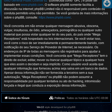
GNU General Public License v2
” (conhecida como “GPL”) e pode ser
baixado em
www.phpbb.com
. O software phpBB somente facilita a
discussão na internet; phpBB Limited não é responsável pelo conteúdo ou
conduta permitido e/ou não permitido. Se você gostaria de mais informações
sobre o phpBB, consulte:
https://www.phpbb.com/
.
Você concorda em não enviar qualquer mensagem abusiva, obscena,
vulgar, insultuosa, de ódio, ameaçadora, pornográfica ou qualquer outro
material que possa violar qualquer lei do seu país, do país onde “Mega
Receptores” está hospedado ou leis internacionais. Se você violar isso,
você corre o risco de ser imediatamente e permanentemente banido, com
notificação do seu Serviço de Provedor de Internet, se necessário. Os
endereços de IP de todas as mensagens são registrados para ajudar a
implementar essas condições. Você concorda que “Mega Receptores” tem o
direito de excluir, editar, mover ou trancar qualquer tópico a qualquer hora
que eles assim o decidam e seja implícito. Como usuário você aceita que
qualquer informação que forneceu acima seja salva em um banco de dados.
Apesar dessa informação não ser fornecida a terceiros sem a sua
autorização, “Mega Receptores” ou phpBB não podem assumir a
responsabilidade por qualquer tentativa ou ato de hacking, intromissão
forçada e ilegal que conduza a exposição dessa informação.
Índice do fórum
Políticas
Todos os horários são
UTC-03:00
Win10
style developed for phpBB
Powered by
phpBB
® Forum Software © phpBB Limited