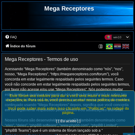
Mega Receptores
FAQ
Índice do fórum
Mega Receptores - Termos de uso
Acessando “Mega Receptores” (também denominado como “nós”, “nos”,
nosso, “Mega Receptores”, “https://megareceptores.com/forum”), você
concorda em estar legalmente respaldado pelos seguintes termos. Caso
você não concorde em estar legalmente respaldado pelos seguintes termos,
por favor não acesse e/ou use “Mega Receptores”. Nós podemos mudar
estes termos a qualquer momento e nós vamos tentar informá-lo sobre tais
Este fórum usa cookies para dar a você uma maior e mais relevante
alterações, embora nós recomendamos que você revise isso regularmente e
experiência. Para usá-lo, você precisa aceitar nossa política de cookies.
continuado usando “Mega Receptores” depois, significa que você concorda
Você pode saber mais sobre isso clicando em "Políticas" no rodapé da
em ser legalmente respaldado pelos termos e/ou atualizações alteradas.
página.
Nossos fóruns são desenvolvidos por phpBB (também denominado como
[ [ Eu aceito ] ]
“eles”, “deles”, “phpBB software”, “www.phpbb.com”, “phpBB Limited”,
“phpBB Teams”) que é um sistema de fórum lançado sob a “