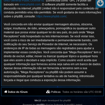
GNU General Public License v2
” (conhecida como “GPL”) e pode ser
baixado em
www.phpbb.com
. O software phpBB somente facilita a
discussão na internet; phpBB Limited não é responsável pelo conteúdo ou
conduta permitido e/ou não permitido. Se você gostaria de mais informações
sobre o phpBB, consulte:
https://www.phpbb.com/
.
Você concorda em não enviar qualquer mensagem abusiva, obscena,
vulgar, insultuosa, de ódio, ameaçadora, pornográfica ou qualquer outro
material que possa violar qualquer lei do seu país, do país onde “Mega
Receptores” está hospedado ou leis internacionais. Se você violar isso,
você corre o risco de ser imediatamente e permanentemente banido, com
notificação do seu Serviço de Provedor de Internet, se necessário. Os
endereços de IP de todas as mensagens são registrados para ajudar a
implementar essas condições. Você concorda que “Mega Receptores” tem o
direito de excluir, editar, mover ou trancar qualquer tópico a qualquer hora
que eles assim o decidam e seja implícito. Como usuário você aceita que
qualquer informação que forneceu acima seja salva em um banco de dados.
Apesar dessa informação não ser fornecida a terceiros sem a sua
autorização, “Mega Receptores” ou phpBB não podem assumir a
responsabilidade por qualquer tentativa ou ato de hacking, intromissão
forçada e ilegal que conduza a exposição dessa informação.
Índice do fórum
Políticas
Todos os horários são
UTC-03:00
Win10
style developed for phpBB
Powered by
phpBB
® Forum Software © phpBB Limited