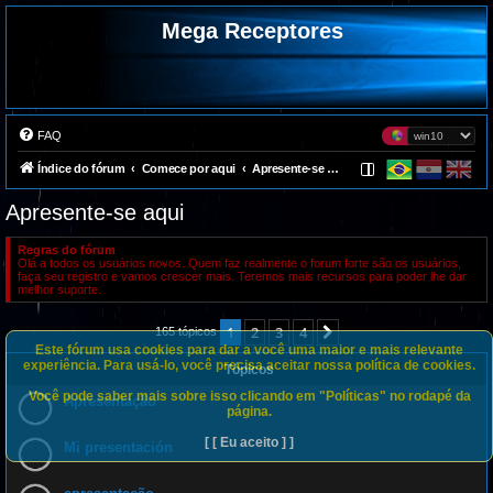
Mega Receptores
FAQ
Índice do fórum
Comece por aqui
Apresente-se aqui
Apresente-se aqui
Regras do fórum
Olá a todos os usuários novos. Quem faz realmente o forum forte são os usuários,
faça seu registro e vamos crescer mais. Teremos mais recursos para poder lhe dar
melhor suporte.
1
2
3
4
Próximo
165 tópicos
Este fórum usa cookies para dar a você uma maior e mais relevante
experiência. Para usá-lo, você precisa aceitar nossa política de cookies.
Tópicos
Você pode saber mais sobre isso clicando em "Políticas" no rodapé da
Apresentação
página.
[ [ Eu aceito ] ]
Mi presentación