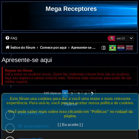
Mega Receptores
FAQ
Índice do fórum
Comece por aqui
Apresente-se aqui
Apresente-se aqui
Regras do fórum
Olá a todos os usuários novos. Quem faz realmente o forum forte são os usuários,
faça seu registro e vamos crescer mais. Teremos mais recursos para poder lhe dar
melhor suporte.
1
2
3
4
Próximo
165 tópicos
Este fórum usa cookies para dar a você uma maior e mais relevante
experiência. Para usá-lo, você precisa aceitar nossa política de cookies.
Tópicos
Você pode saber mais sobre isso clicando em "Políticas" no rodapé da
Apresentação
página.
[ [ Eu aceito ] ]
Mi presentación