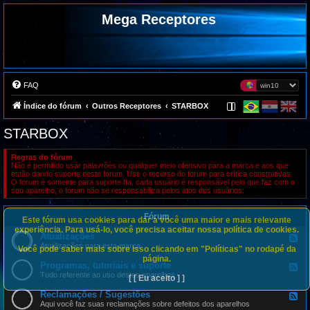
Mega Receptores
FAQ
Índice do fórum
Outros Receptores
STARBOX
STARBOX
Regras do fórum
Não é permitido usar palavrões ou qualquer meio ofensivo para a marca e aos que
estão dando suporte neste forum. Use o recurso do forum para crítica construtivas.
O forum é somente para suporte fta, cada usuário é responsável pelo que faz com o
seu aparelho, o forum não se responsabiliza pelos atos dos usuários.
Fórum
Este fórum usa cookies para dar a você uma maior e mais relevante
experiência. Para usá-lo, você precisa aceitar nossa política de cookies.
Atualizações
F
e
Atualizações para esta marca
Você pode saber mais sobre isso clicando em "Políticas" no rodapé da
e
página.
d
Programas, tutoriais e suporte
F
-
e
Tudo referente ao uso destes aparelhos
[ [ Eu aceito ] ]
A
e
t
d
Reclamações / Sugestões
u
F
-
a
e
Aqui você faz suas reclamações sobre defeitos dos aparelhos
P