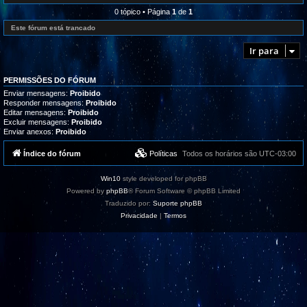
l
e
r
i
d
0 tópico • Página
1
de
1
o
z
-
g
a
R
Este fórum está trancado
r
ç
e
a
õ
c
m
Ir para
e
l
a
s
a
s
m
,
a
t
PERMISSÕES DO FÓRUM
ç
u
õ
Enviar mensagens:
Proibido
t
e
Responder mensagens:
Proibido
o
s
Editar mensagens:
Proibido
r
/
i
Excluir mensagens:
Proibido
S
a
Enviar anexos:
Proibido
u
i
g
s
e
Índice do fórum
Políticas
Todos os horários são
UTC-03:00
e
s
s
t
u
õ
p
Win10
style developed for phpBB
e
o
s
Powered by
phpBB
® Forum Software © phpBB Limited
r
t
Traduzido por:
Suporte phpBB
e
Privacidade
|
Termos