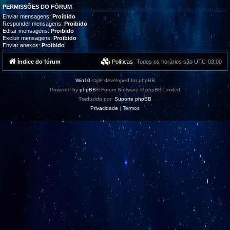
PERMISSÕES DO FÓRUM
Enviar mensagens:
Proibido
Responder mensagens:
Proibido
Editar mensagens:
Proibido
Excluir mensagens:
Proibido
Enviar anexos:
Proibido
Índice do fórum
Políticas
Todos os horários são
UTC-03:00
Win10
style developed for phpBB
Powered by
phpBB
® Forum Software © phpBB Limited
Traduzido por:
Suporte phpBB
Privacidade
|
Termos