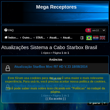
Mega Receptores
FAQ
Índice do fórum
Outros Receptores
STARBOX
Atualizações
Atualizações Sistema a Cabo Starbox Brasil
Atualizações Sistema a Cabo Starbox Brasil
1 tópico • Página
1
de
1
Anúncios
Atualização StarBox Mini f97 HD V.33 18/08/2014
Este fórum usa cookies para dar a você uma maior e mais relevante
Tópicos
experiência. Para usá-lo, você precisa aceitar nossa política de cookies.
StarBox Atualização Mini f97 HD data 19/02/2014
Você pode saber mais sobre isso clicando em "Políticas" no rodapé da
página.
1 tópico • Página
1
de
1
[ [ Eu aceito ] ]
Ir para