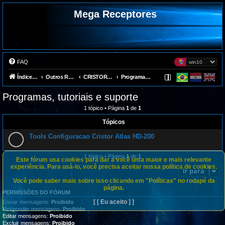
Mega Receptores
FAQ
Índice do fórum
Outros Receptores
CRISTOR ATLAS
Programas, tutoriais e suporte
Programas, tutoriais e suporte
1 tópico • Página
1
de
1
Tópicos
Tools Configuracao Cristor Atlas HD-200
1 tópico • Página
1
de
1
Este fórum usa cookies para dar a você uma maior e mais relevante
experiência. Para usá-lo, você precisa aceitar nossa política de cookies.
Ir para
Você pode saber mais sobre isso clicando em "Políticas" no rodapé da
página.
PERMISSÕES DO FÓRUM
[ [ Eu aceito ] ]
Enviar mensagens:
Proibido
Responder mensagens:
Proibido
Editar mensagens:
Proibido
Excluir mensagens:
Proibido