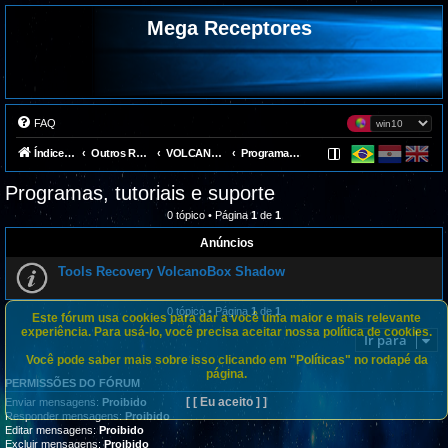
Mega Receptores
FAQ
Índice do fórum
Outros Receptores
VOLCANOBOX
Programas, tutoriais e suporte
Programas, tutoriais e suporte
0 tópico • Página
1
de
1
Anúncios
Tools Recovery VolcanoBox Shadow
0 tópico • Página
1
de
1
Este fórum usa cookies para dar a você uma maior e mais relevante
experiência. Para usá-lo, você precisa aceitar nossa política de cookies.
Ir para
Você pode saber mais sobre isso clicando em "Políticas" no rodapé da
página.
PERMISSÕES DO FÓRUM
[ [ Eu aceito ] ]
Enviar mensagens:
Proibido
Responder mensagens:
Proibido
Editar mensagens:
Proibido
Excluir mensagens:
Proibido