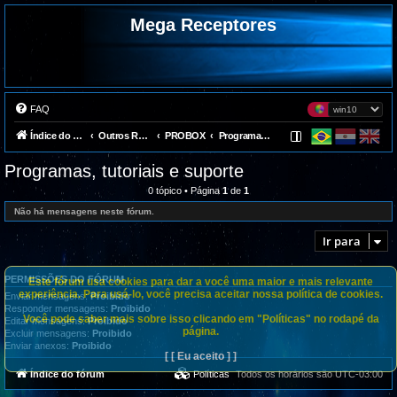
Mega Receptores
FAQ
Índice do fórum
Outros Receptores
PROBOX
Programas, tutoriais e suporte
Programas, tutoriais e suporte
0 tópico • Página
1
de
1
Não há mensagens neste fórum.
Ir para
PERMISSÕES DO FÓRUM
Este fórum usa cookies para dar a você uma maior e mais relevante
experiência. Para usá-lo, você precisa aceitar nossa política de cookies.
Enviar mensagens:
Proibido
Responder mensagens:
Proibido
Você pode saber mais sobre isso clicando em "Políticas" no rodapé da
Editar mensagens:
Proibido
página.
Excluir mensagens:
Proibido
Enviar anexos:
Proibido
[ [ Eu aceito ] ]
Índice do fórum
Políticas
Todos os horários são
UTC-03:00