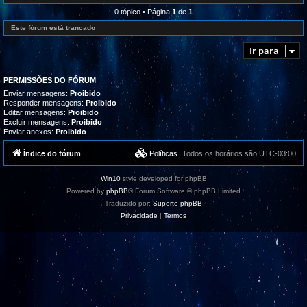
l
e
r
i
d
0 tópico • Página
1
de
1
o
z
-
g
a
R
Este fórum está trancado
r
ç
e
a
õ
c
m
Ir para
e
l
a
s
a
s
m
,
a
t
PERMISSÕES DO FÓRUM
ç
u
õ
Enviar mensagens:
Proibido
t
e
Responder mensagens:
Proibido
o
s
Editar mensagens:
Proibido
r
/
i
Excluir mensagens:
Proibido
S
a
Enviar anexos:
Proibido
u
i
g
s
e
Índice do fórum
Políticas
Todos os horários são
UTC-03:00
e
s
s
t
u
õ
p
Win10
style developed for phpBB
e
o
s
Powered by
phpBB
® Forum Software © phpBB Limited
r
t
Traduzido por:
Suporte phpBB
e
Privacidade
|
Termos