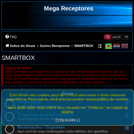
Mega Receptores
FAQ
Índice do fórum
Outros Receptores
SMARTBOX
SMARTBOX
Regras do fórum
Não é permitido usar palavrões ou qualquer meio ofensivo para a marca e aos que
estão dando suporte neste forum. Use o recurso do forum para crítica construtivas.
O forum é somente para suporte fta, cada usuário é responsável pelo que faz com o
seu aparelho, o forum não se responsabiliza pelos atos dos usuários.
Fórum
Este fórum usa cookies para dar a você uma maior e mais relevante
experiência. Para usá-lo, você precisa aceitar nossa política de cookies.
Atualizações
F
e
Atualizações para esta marca
Você pode saber mais sobre isso clicando em "Políticas" no rodapé da
e
página.
d
Programas, tutoriais e suporte
F
-
e
Tudo referente ao uso destes aparelhos
[ [ Eu aceito ] ]
A
e
t
d
Reclamações / Sugestões
u
F
-
a
e
Aqui você faz suas reclamações sobre defeitos dos aparelhos
P