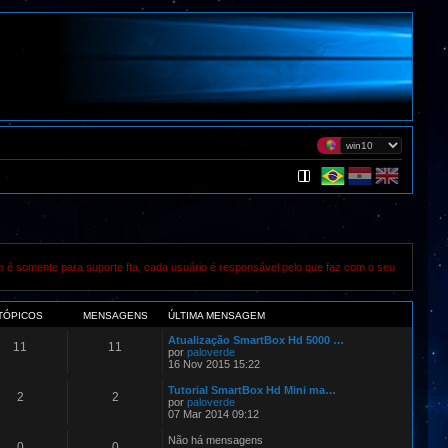
m é somente para suporte fta, cada usuário é responsável pelo que faz com o seu
TÓPICOS
MENSAGENS
ÚLTIMA MENSAGEM
Atualização SmartBox Hd 5000 …
11
11
por
paloverde
16 Nov 2015 15:22
Tutorial SmartBox Hd Mini ma…
2
2
por
paloverde
07 Mar 2014 09:12
Não há mensagens
0
0