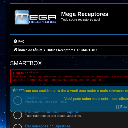
Mega Receptores
Tudo sobre receptores aqui
FAQ
Índice do fórum
Outros Receptores
SMARTBOX
SMARTBOX
Regras do fórum
Não é permitido usar palavrões ou qualquer meio ofensivo para a marca e aos que 
aparelho, o forum não se responsabiliza pelos atos dos usuários.
FÓRUM
Este fórum usa cookies para dar a você uma maior e mais relevante exp
Atualizações
Você pode saber mais sobre isso clican
Atualizações para esta marca
[ [ Eu a
Programas, tutoriais e suporte
Tudo referente ao uso destes aparelhos
Reclamações / Sugestões