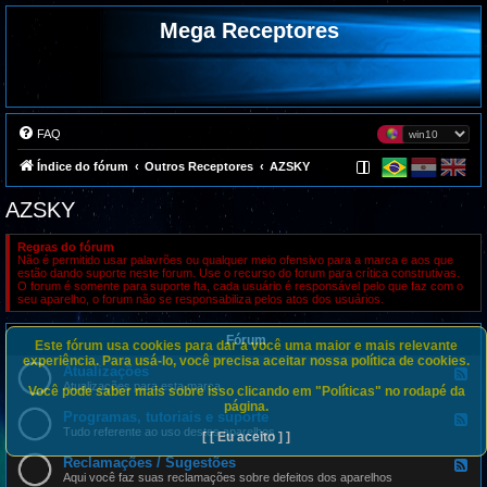
Mega Receptores
FAQ
Índice do fórum
Outros Receptores
AZSKY
AZSKY
Regras do fórum
Não é permitido usar palavrões ou qualquer meio ofensivo para a marca e aos que
estão dando suporte neste forum. Use o recurso do forum para crítica construtivas.
O forum é somente para suporte fta, cada usuário é responsável pelo que faz com o
seu aparelho, o forum não se responsabiliza pelos atos dos usuários.
Fórum
Este fórum usa cookies para dar a você uma maior e mais relevante
experiência. Para usá-lo, você precisa aceitar nossa política de cookies.
Atualizações
F
e
Atualizações para esta marca
Você pode saber mais sobre isso clicando em "Políticas" no rodapé da
e
página.
d
Programas, tutoriais e suporte
F
-
e
Tudo referente ao uso destes aparelhos
[ [ Eu aceito ] ]
A
e
t
d
Reclamações / Sugestões
u
F
-
a
e
Aqui você faz suas reclamações sobre defeitos dos aparelhos
P