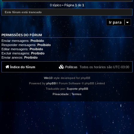
l
e
r
i
d
0 tópico • Página
1
de
1
o
z
-
g
a
R
Este fórum está trancado
r
ç
e
a
õ
c
m
Ir para
e
l
a
s
a
s
m
,
a
t
PERMISSÕES DO FÓRUM
ç
u
õ
Enviar mensagens:
Proibido
t
e
Responder mensagens:
Proibido
o
s
Editar mensagens:
Proibido
r
/
i
Excluir mensagens:
Proibido
S
a
Enviar anexos:
Proibido
u
i
g
s
e
Índice do fórum
Políticas
Todos os horários são
UTC-03:00
e
s
s
t
u
õ
p
Win10
style developed for phpBB
e
o
s
Powered by
phpBB
® Forum Software © phpBB Limited
r
t
Traduzido por:
Suporte phpBB
e
Privacidade
|
Termos