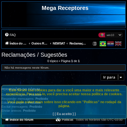
Mega Receptores
FAQ
Índice do fórum
Outros Receptores
NEWSAT
Reclamações / Sugestões
Reclamações / Sugestões
0 tópico • Página
1
de
1
Não há mensagens neste fórum.
Ir para
PERMISSÕES DO FÓRUM
Este fórum usa cookies para dar a você uma maior e mais relevante
experiência. Para usá-lo, você precisa aceitar nossa política de cookies.
Enviar mensagens:
Proibido
Responder mensagens:
Proibido
Você pode saber mais sobre isso clicando em "Políticas" no rodapé da
Editar mensagens:
Proibido
página.
Excluir mensagens:
Proibido
Enviar anexos:
Proibido
[ [ Eu aceito ] ]
Índice do fórum
Políticas
Todos os horários são
UTC-03:00