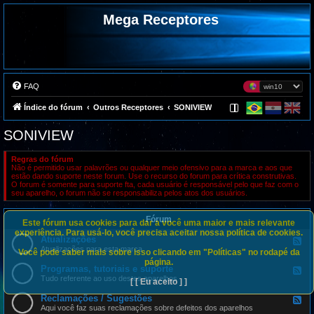
Mega Receptores
FAQ
Índice do fórum
Outros Receptores
SONIVIEW
SONIVIEW
Regras do fórum
Não é permitido usar palavrões ou qualquer meio ofensivo para a marca e aos que
estão dando suporte neste forum. Use o recurso do forum para crítica construtivas.
O forum é somente para suporte fta, cada usuário é responsável pelo que faz com o
seu aparelho, o forum não se responsabiliza pelos atos dos usuários.
Fórum
Este fórum usa cookies para dar a você uma maior e mais relevante
experiência. Para usá-lo, você precisa aceitar nossa política de cookies.
Atualizações
F
e
Atualizações para esta marca
Você pode saber mais sobre isso clicando em "Políticas" no rodapé da
e
página.
d
Programas, tutoriais e suporte
F
-
e
Tudo referente ao uso destes aparelhos
[ [ Eu aceito ] ]
A
e
t
d
Reclamações / Sugestões
u
F
-
a
e
Aqui você faz suas reclamações sobre defeitos dos aparelhos
P