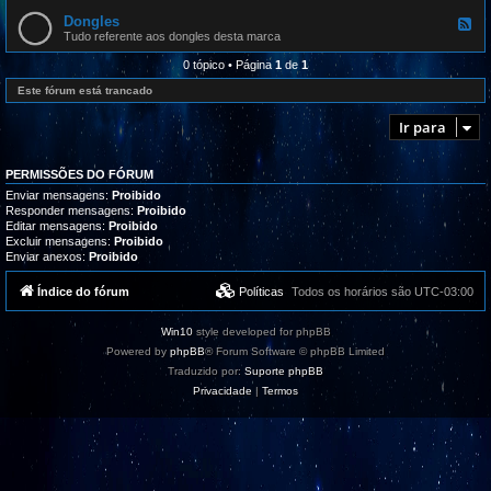
l
e
r
i
d
Dongles
o
F
z
-
g
e
Tudo referente aos dongles desta marca
a
R
r
e
ç
e
a
d
0 tópico • Página
1
de
1
õ
c
m
-
e
l
a
D
Este fórum está trancado
s
a
s
o
m
,
n
a
Ir para
t
g
ç
u
l
õ
t
e
e
o
s
s
PERMISSÕES DO FÓRUM
r
/
i
Enviar mensagens:
Proibido
S
a
Responder mensagens:
Proibido
u
i
Editar mensagens:
Proibido
g
s
e
Excluir mensagens:
Proibido
e
s
Enviar anexos:
Proibido
s
t
u
õ
p
Índice do fórum
Políticas
Todos os horários são
UTC-03:00
e
o
s
r
t
Win10
style developed for phpBB
e
Powered by
phpBB
® Forum Software © phpBB Limited
Traduzido por:
Suporte phpBB
Privacidade
|
Termos