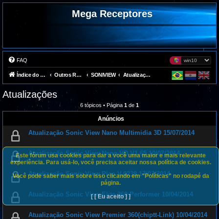
Mega Receptores
FAQ
Índice do fórum
Outros Receptores
SONIVIEW
Atualizações
Atualizações
6 tópicos • Página
1
de
1
Anúncios
Atualização Sonic View Nano Multimidia 3D 15/07/2014
Atualização Sonic View Nano HD V1.65 10/07/2014
Este fórum usa cookies para dar a você uma maior e mais relevante
experiência. Para usá-lo, você precisa aceitar nossa política de cookies.
Atualização Sonic View Pico V.0238 17/07/2014
Você pode saber mais sobre isso clicando em "Políticas" no rodapé da
página.
Atualização Sonic View Elite 360 Performer 10/04/2014
[ [ Eu aceito ] ]
Atualização Sonic View Premier 360(chiptt-Link) 10/04/2014