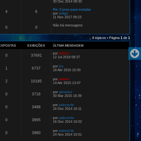
30 Dez 2014 08:30
Re: Curso para instalar
4
6
por
pafigo
11 Nov 2017 09:23
Não há mensagens
0
0
8 tópicos • Página
1
de
1
ESPOSTAS
EXIBIÇÕES
ÚLTIMA MENSAGEM
por
admin
0
37691
12 Jul 2018 08:37
por
lzp
1
6737
16 Abr 2016 10:30
por
admin
2
10185
14 Abr 2015 13:47
por
genarius
0
3716
30 Mar 2015 16:39
por
paloverde
0
3488
16 Dez 2014 16:11
por
paloverde
0
3895
16 Dez 2014 16:02
por
paloverde
0
3980
24 Nov 2014 15:51