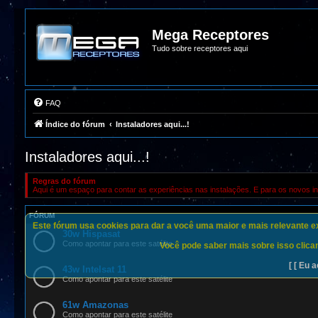
Mega Receptores
Tudo sobre receptores aqui
FAQ
Índice do fórum
Instaladores aqui...!
Instaladores aqui...!
Regras do fórum
Aqui é um espaço para contar as experiências nas instalações. E para os novos in
FÓRUM
Este fórum usa cookies para dar a você uma maior e mais relevante exp
30w Hispasat
Como apontar para este satélite
Você pode saber mais sobre isso clican
[ [ Eu a
43w Intelsat 11
Como apontar para este satélite
61w Amazonas
Como apontar para este satélite