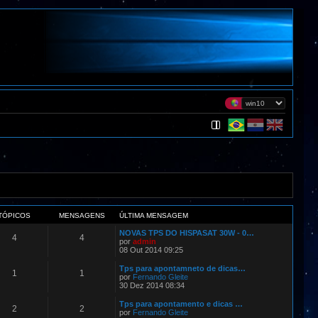
TÓPICOS
MENSAGENS
ÚLTIMA MENSAGEM
NOVAS TPS DO HISPASAT 30W - 0…
4
4
por
admin
08 Out 2014 09:25
Tps para apontamneto de dicas…
1
1
por
Fernando Gleite
30 Dez 2014 08:34
Tps para apontamento e dicas …
2
2
por
Fernando Gleite