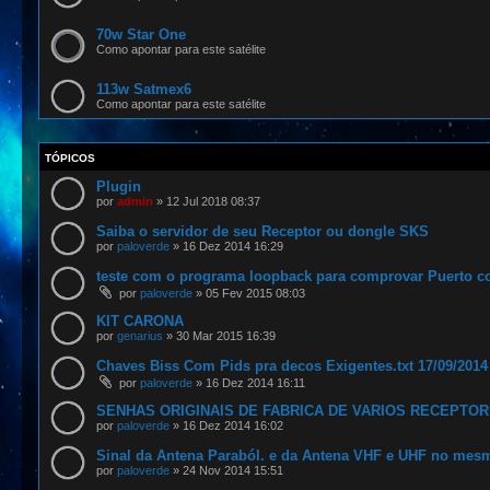
70w Star One
Como apontar para este satélite
113w Satmex6
Como apontar para este satélite
TÓPICOS
Plugin
por
admin
»
12 Jul 2018 08:37
Saiba o servidor de seu Receptor ou dongle SKS
por
paloverde
»
16 Dez 2014 16:29
teste com o programa loopback para comprovar Puerto 
por
paloverde
»
05 Fev 2015 08:03
KIT CARONA
por
genarius
»
30 Mar 2015 16:39
Chaves Biss Com Pids pra decos Exigentes.txt 17/09/2014
por
paloverde
»
16 Dez 2014 16:11
SENHAS ORIGINAIS DE FABRICA DE VARIOS RECEPTO
por
paloverde
»
16 Dez 2014 16:02
Sinal da Antena Paraból. e da Antena VHF e UHF no mes
por
paloverde
»
24 Nov 2014 15:51