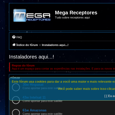
Mega Receptores
Tudo sobre receptores aqui
FAQ
Índice do fórum
Instaladores aqui...!
Instaladores aqui...!
Regras do fórum
Aqui é um espaço para contar as experiências nas instalações. E para os novos in
FÓRUM
Este fórum usa cookies para dar a você uma maior e mais relevante exp
30w Hispasat
Como apontar para este satélite
Você pode saber mais sobre isso clican
[ [ Eu a
43w Intelsat 11
Como apontar para este satélite
61w Amazonas
Como apontar para este satélite