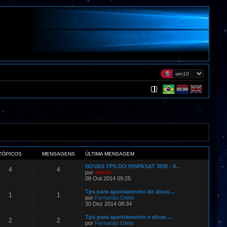
TÓPICOS
MENSAGENS
ÚLTIMA MENSAGEM
NOVAS TPS DO HISPASAT 30W - 0…
4
4
por
admin
08 Out 2014 09:25
Tps para apontamneto de dicas…
1
1
por
Fernando Gleite
30 Dez 2014 08:34
Tps para apontamento e dicas …
2
2
por
Fernando Gleite