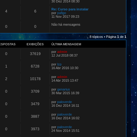
30 Dez 2014 08:30
Re: Curso para instalar
4
6
por
pafigo
11 Nov 2017 09:23
Não há mensagens
0
0
8 tópicos • Página
1
de
1
ESPOSTAS
EXIBIÇÕES
ÚLTIMA MENSAGEM
por
admin
0
37619
12 Jul 2018 08:37
por
lzp
1
6728
16 Abr 2016 10:30
por
admin
2
10178
14 Abr 2015 13:47
por
genarius
0
3709
30 Mar 2015 16:39
por
paloverde
0
3479
16 Dez 2014 16:11
por
paloverde
0
3887
16 Dez 2014 16:02
por
paloverde
0
3973
24 Nov 2014 15:51