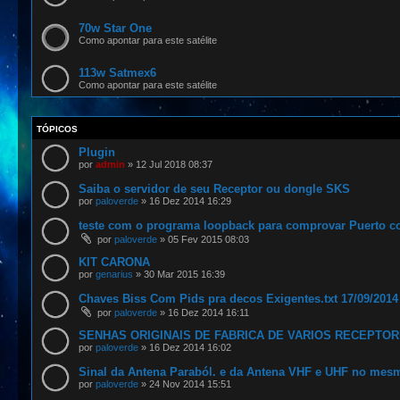
70w Star One
Como apontar para este satélite
113w Satmex6
Como apontar para este satélite
TÓPICOS
Plugin
por
admin
»
12 Jul 2018 08:37
Saiba o servidor de seu Receptor ou dongle SKS
por
paloverde
»
16 Dez 2014 16:29
teste com o programa loopback para comprovar Puerto 
por
paloverde
»
05 Fev 2015 08:03
KIT CARONA
por
genarius
»
30 Mar 2015 16:39
Chaves Biss Com Pids pra decos Exigentes.txt 17/09/2014
por
paloverde
»
16 Dez 2014 16:11
SENHAS ORIGINAIS DE FABRICA DE VARIOS RECEPTO
por
paloverde
»
16 Dez 2014 16:02
Sinal da Antena Paraból. e da Antena VHF e UHF no mes
por
paloverde
»
24 Nov 2014 15:51