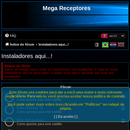
Mega Receptores
FAQ
Índice do fórum
Instaladores aqui...!
Instaladores aqui...!
Regras do fórum
Aqui é um espaço para contar as experiências nas instalações. E para os novos
instaladores não se preocupem, é melhor errar aqui e aprender que errar nas
instalações.
Fórum
Este fórum usa cookies para dar a você uma maior e mais relevante
30w Hispasat
F
experiência. Para usá-lo, você precisa aceitar nossa política de cookies.
e
Como apontar para este satélite
e
Você pode saber mais sobre isso clicando em "Políticas" no rodapé da
d
43w Intelsat 11
F
página.
-
e
Como apontar para este satélite
3
e
[ [ Eu aceito ] ]
0
d
61w Amazonas
w
F
-
H
e
Como apontar para este satélite
4
i
e
3