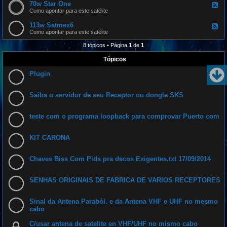
s
d
70w Star One
w
F
p
-
I
e
Como apontar para este satélite
a
6
n
e
s
1
t
d
113w Satmex6
a
w
F
e
-
t
A
e
Como apontar para este satélite
l
7
m
e
s
0
a
d
8 tópicos • Página
1
de
1
a
w
z
-
t
S
o
1
Tópicos
1
t
n
1
1
a
a
3
r
Plugin
s
w
O
S
n
a
e
t
Saiba o servidor de seu Receptor ou dongle SKS
m
e
x
teste com o programa loopback para comprovar Puerto com
6
KIT CARONA
Chaves Biss Com Pids pra decos Exigentes.txt 17/09/2014
SENHAS ORIGINAIS DE FABRICA DE VARIOS RECEPTORES
Sinal da Antena Paraból. e da Antena VHF e UHF no mesmo
cabo
C/usar antena de satelite en VHF/UHF no mismo cabo