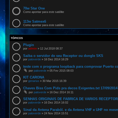
70w Star One
Como apontar para este satélite
113w Satmex6
Como apontar para este satélite
TÓPICOS
Plugin
por
admin
»
12 Jul 2018 08:37
Saiba o servidor de seu Receptor ou dongle SKS
por
paloverde
»
16 Dez 2014 16:29
teste com o programa loopback para comprovar Puerto 
por
paloverde
»
05 Fev 2015 08:03
KIT CARONA
por
genarius
»
30 Mar 2015 16:39
Chaves Biss Com Pids pra decos Exigentes.txt 17/09/2014
por
paloverde
»
16 Dez 2014 16:11
SENHAS ORIGINAIS DE FABRICA DE VARIOS RECEPTO
por
paloverde
»
16 Dez 2014 16:02
Sinal da Antena Paraból. e da Antena VHF e UHF no mes
por
paloverde
»
24 Nov 2014 15:51