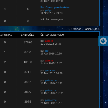
30 Dez 2014 08:30
Re: Curso para instalar
4
6
por
pafigo
11 Nov 2017 09:23
Não há mensagens
0
0
8 tópicos • Página
1
de
1
ESPOSTAS
EXIBIÇÕES
ÚLTIMA MENSAGEM
por
admin
0
37670
12 Jul 2018 08:37
por
lzp
1
6730
16 Abr 2016 10:30
por
admin
2
10180
14 Abr 2015 13:47
por
genarius
0
3711
30 Mar 2015 16:39
por
paloverde
0
3482
16 Dez 2014 16:11
por
paloverde
0
3890
16 Dez 2014 16:02
por
paloverde
0
3975
24 Nov 2014 15:51