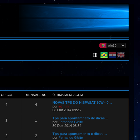
TÓPICOS
MENSAGENS
ÚLTIMA MENSAGEM
NOVAS TPS DO HISPASAT 30W - 0…
4
4
por
admin
08 Out 2014 09:25
Tps para apontamneto de dicas…
1
1
por
Fernando Gleite
30 Dez 2014 08:34
Tps para apontamento e dicas …
2
2
por
Fernando Gleite