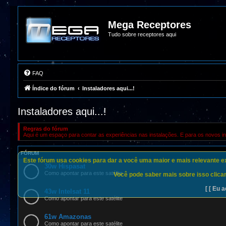
Mega Receptores
Tudo sobre receptores aqui
FAQ
Índice do fórum
Instaladores aqui...!
Instaladores aqui...!
Regras do fórum
Aqui é um espaço para contar as experiências nas instalações. E para os novos in
FÓRUM
Este fórum usa cookies para dar a você uma maior e mais relevante exp
30w Hispasat
Como apontar para este satélite
Você pode saber mais sobre isso clican
[ [ Eu a
43w Intelsat 11
Como apontar para este satélite
61w Amazonas
Como apontar para este satélite