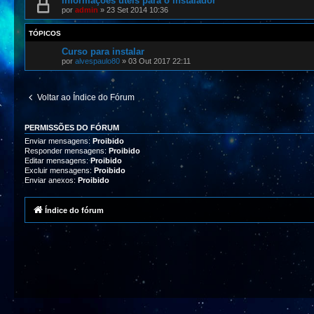
informações úteis para o instalador
por
admin
»
23 Set 2014 10:36
TÓPICOS
Curso para instalar
por
alvespaulo80
»
03 Out 2017 22:11
Voltar ao Índice do Fórum
PERMISSÕES DO FÓRUM
Enviar mensagens:
Proibido
Responder mensagens:
Proibido
Editar mensagens:
Proibido
Excluir mensagens:
Proibido
Enviar anexos:
Proibido
Índice do fórum