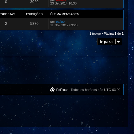
0
3020
23 Set 2014 10:36
ESPOSTAS
EXIBIÇÕES
ÚLTIMA MENSAGEM
por
pafigo
2
5870
11 Nov 2017 09:23
1 tópico • Página
1
de
1
Ir para
Políticas
Todos os horários são
UTC-03:00