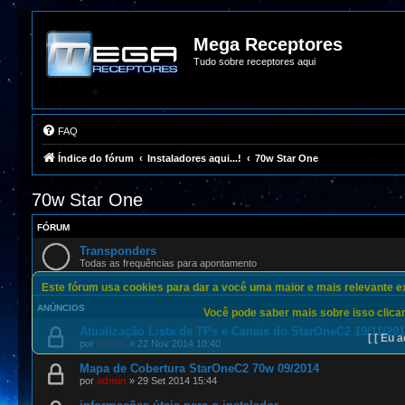
Mega Receptores
Tudo sobre receptores aqui
FAQ
Índice do fórum
Instaladores aqui...!
70w Star One
70w Star One
FÓRUM
Transponders
Todas as frequências para apontamento
Este fórum usa cookies para dar a você uma maior e mais relevante exp
ANÚNCIOS
Você pode saber mais sobre isso clican
Atualização Lista de TPs e Canais do StarOneC2 19/11/20
[ [ Eu a
por
admin
»
22 Nov 2014 10:40
Mapa de Cobertura StarOneC2 70w 09/2014
por
admin
»
29 Set 2014 15:44