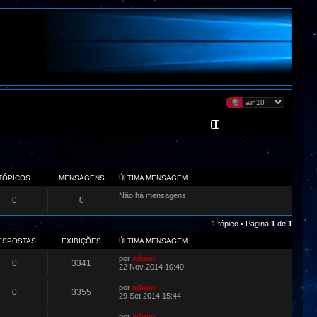
TÓPICOS
MENSAGENS
ÚLTIMA MENSAGEM
Não há mensagens
0
0
1 tópico • Página
1
de
1
ESPOSTAS
EXIBIÇÕES
ÚLTIMA MENSAGEM
por
admin
0
3341
22 Nov 2014 10:40
por
admin
0
3355
29 Set 2014 15:44
por
admin