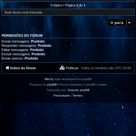
l
e
r
i
d
0 tópico • Página
1
de
1
o
z
-
g
a
R
Este fórum está trancado
r
ç
e
a
õ
c
m
Ir para
e
l
a
s
a
s
m
,
a
t
PERMISSÕES DO FÓRUM
ç
u
õ
Enviar mensagens:
Proibido
t
e
Responder mensagens:
Proibido
o
s
Editar mensagens:
Proibido
r
/
i
Excluir mensagens:
Proibido
S
a
Enviar anexos:
Proibido
u
i
g
s
e
Índice do fórum
Políticas
Todos os horários são
UTC-03:00
e
s
s
t
u
õ
p
Win10
style developed for phpBB
e
o
s
Powered by
phpBB
® Forum Software © phpBB Limited
r
t
Traduzido por:
Suporte phpBB
e
Privacidade
|
Termos