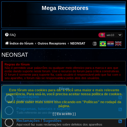
Mega Receptores
FAQ
Índice do fórum
Outros Receptores
NEONSAT
NEONSAT
Regras do fórum
Não é permitido usar palavrões ou qualquer meio ofensivo para a marca e aos que
estão dando suporte neste forum. Use o recurso do forum para crítica construtivas.
O forum é somente para suporte fta, cada usuário é responsável pelo que faz com o
seu aparelho, o forum não se responsabiliza pelos atos dos usuários.
Fórum
Este fórum usa cookies para dar a você uma maior e mais relevante
experiência. Para usá-lo, você precisa aceitar nossa política de cookies.
Atualizações
F
e
Atualizações para esta marca
Você pode saber mais sobre isso clicando em "Políticas" no rodapé da
e
página.
d
Programas, tutoriais e suporte
F
-
e
Tudo referente ao uso destes aparelhos
[ [ Eu aceito ] ]
A
e
t
d
Reclamações / Sugestões
u
F
-
a
e
Aqui você faz suas reclamações sobre defeitos dos aparelhos
P