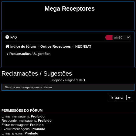
Mega Receptores
FAQ
Índice do fórum
Outros Receptores
NEONSAT
Reclamações / Sugestões
Reclamações / Sugestões
0 tópico • Página
1
de
1
Não há mensagens neste fórum.
Ir para
PERMISSÕES DO FÓRUM
Enviar mensagens:
Proibido
Responder mensagens:
Proibido
Editar mensagens:
Proibido
Excluir mensagens:
Proibido
Enviar anexos:
Proibido