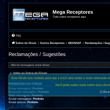
Mega Receptores
Tudo sobre receptores aqui
FAQ
Índice do fórum
Outros Receptores
NEONSAT
Reclamações / Sug
Reclamações / Sugestões
Não há mensagens neste fórum.
Voltar ao Índice do Fórum
Este fórum usa cookies para dar a você uma maior e mais relevante exp
PERMISSÕES DO FÓRUM
Você pode saber mais sobre isso clican
Enviar mensagens:
Proibido
[ [ Eu a
Responder mensagens:
Proibido
Editar mensagens:
Proibido
Excluir mensagens:
Proibido
Enviar anexos:
Proibido