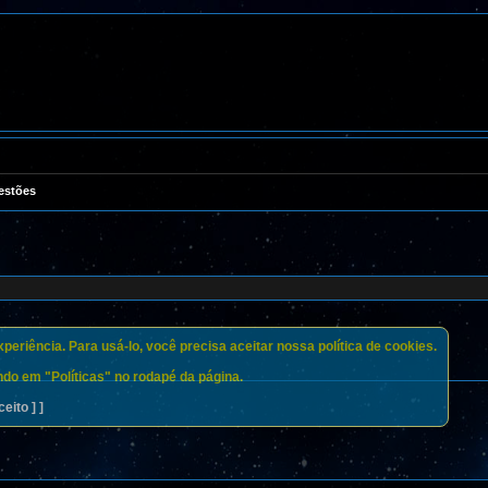
estões
eriência. Para usá-lo, você precisa aceitar nossa política de cookies.
do em "Políticas" no rodapé da página.
ceito ] ]