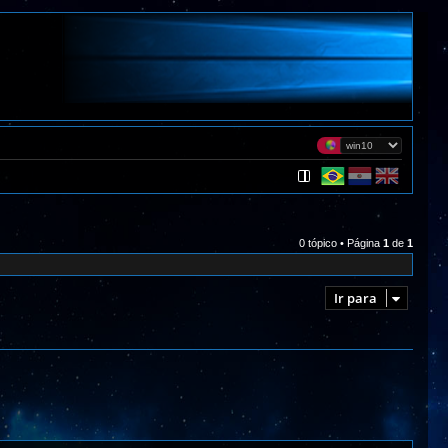
0 tópico • Página
1
de
1
Ir para