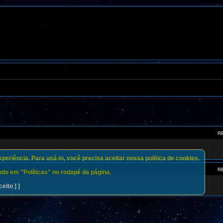
R
eriência. Para usá-lo, você precisa aceitar nossa política de cookies.
R
do em "Políticas" no rodapé da página.
ceito ] ]