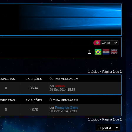
1 tópico • Página
1
de
1
ESPOSTAS
EXIBIÇÕES
ÚLTIMA MENSAGEM
por
admin
0
3634
29 Set 2014 15:58
ESPOSTAS
EXIBIÇÕES
ÚLTIMA MENSAGEM
por
Fernando Gleite
0
4878
30 Dez 2014 08:30
1 tópico • Página
1
de
1
Ir para