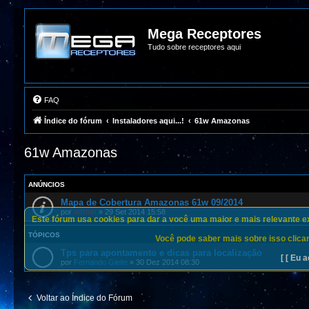
Mega Receptores
Tudo sobre receptores aqui
FAQ
Índice do fórum
Instaladores aqui...!
61w Amazonas
61w Amazonas
ANÚNCIOS
Mapa de Cobertura Amazonas 61w 09/2014
por
admin
»
29 Set 2014 15:58
Este fórum usa cookies para dar a você uma maior e mais relevante exp
TÓPICOS
Você pode saber mais sobre isso clican
Tps para apontamento e dicas para localização
[ [ Eu a
por
Fernando Gleite
»
30 Dez 2014 08:30
Voltar ao Índice do Fórum