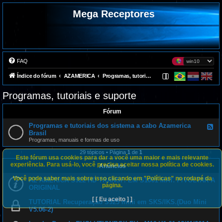
Mega Receptores
FAQ
Índice do fórum
AZAMERICA
Programas, tutoriais e suporte
Programas, tutoriais e suporte
Fórum
Programas e tutoriais dos sistema a cabo Azamerica
F
e
Brasil
e
Programas, manuais e formas de uso
d
-
29 tópicos • Página
1
de
1
P
Este fórum usa cookies para dar a você uma maior e mais relevante
r
experiência. Para usá-lo, você precisa aceitar nossa política de cookies.
Anúncios
o
g
Você pode saber mais sobre isso clicando em "Políticas" no rodapé da
AZ AMERICA S922 HD TRANSF. EM S1001 MAT. P/VOLTAR A
r
página.
a
ORIGINAL
m
a
[ [ Eu aceito ] ]
TUTORIAL Recuperação S925 mini em SKS/IKS.(Duo Mini
s
V5.06-2)
e
t
u