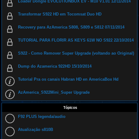
Loader Dongle EVOLUTIONBOX EV - M10 V1.01 12/11/2014
t
o
r
Transformar S922 HD em Tocomsat Duo HD
i
a
i
s
Recovery para AzAmerica S808, S809 e S812 07/11/2014
d
o
s
TUTORIAL PARA FLORIR AS KEYS 61W NO S922 22/10/2014
s
i
s
t
S922 - Como Remover Super Upgrade (voltando ao Original)
e
m
a
Dump do Azamerica 922HD 15/10/2014
a
c
a
b
Tutorial Pra os canais Habran HD en AmericaBox Hd
o
A
z
AzAmerica_S922Mini_Super Upgrade
a
m
e
r
Tópicos
i
c
a
F92 PLUS legenda/audio
B
r
a
Atualização s810B
s
i
l