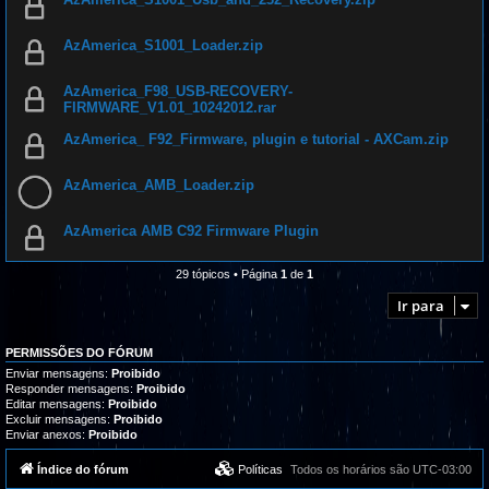
AzAmerica_S1001_Loader.zip
AzAmerica_F98_USB-RECOVERY-
FIRMWARE_V1.01_10242012.rar
AzAmerica_ F92_Firmware, plugin e tutorial - AXCam.zip
AzAmerica_AMB_Loader.zip
AzAmerica AMB C92 Firmware Plugin
29 tópicos • Página
1
de
1
Ir para
PERMISSÕES DO FÓRUM
Enviar mensagens:
Proibido
Responder mensagens:
Proibido
Editar mensagens:
Proibido
Excluir mensagens:
Proibido
Enviar anexos:
Proibido
Índice do fórum
Políticas
Todos os horários são
UTC-03:00