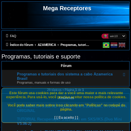
Mega Receptores
FAQ
Índice do fórum
AZAMERICA
Programas, tutoriais e suporte
Programas, tutoriais e suporte
Fórum
Programas e tutoriais dos sistema a cabo Azamerica
F
e
Brasil
e
Programas, manuais e formas de uso
d
-
29 tópicos • Página
1
de
1
P
Este fórum usa cookies para dar a você uma maior e mais relevante
r
experiência. Para usá-lo, você precisa aceitar nossa política de cookies.
Anúncios
o
g
Você pode saber mais sobre isso clicando em "Políticas" no rodapé da
AZ AMERICA S922 HD TRANSF. EM S1001 MAT. P/VOLTAR A
r
página.
a
ORIGINAL
m
a
[ [ Eu aceito ] ]
TUTORIAL Recuperação S925 mini em SKS/IKS.(Duo Mini
s
V5.06-2)
e
t
u