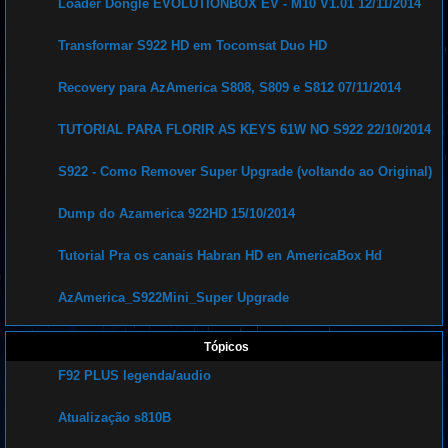
Loader Dongle EVOLUTIONBOX EV - M10 V1.01 12/11/2014
t
o
r
Transformar S922 HD em Tocomsat Duo HD
i
a
i
s
Recovery para AzAmerica S808, S809 e S812 07/11/2014
d
o
s
TUTORIAL PARA FLORIR AS KEYS 61W NO S922 22/10/2014
s
i
s
t
S922 - Como Remover Super Upgrade (voltando ao Original)
e
m
a
Dump do Azamerica 922HD 15/10/2014
a
c
a
b
Tutorial Pra os canais Habran HD en AmericaBox Hd
o
A
z
AzAmerica_S922Mini_Super Upgrade
a
m
e
r
Tópicos
i
c
a
F92 PLUS legenda/audio
B
r
a
Atualização s810B
s
i
l