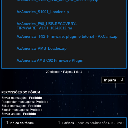
AzAmerica_S1001_Loader.zip
AzAmerica_F98_USB-RECOVERY-
FIRMWARE_V1.01_10242012.rar
AzAmerica_ F92_Firmware, plugin e tutorial - AXCam.zip
AzAmerica_AMB_Loader.zip
AzAmerica AMB C92 Firmware Plugin
29 tópicos • Página
1
de
1
Ir para
PERMISSÕES DO FÓRUM
Enviar mensagens:
Proibido
Responder mensagens:
Proibido
Editar mensagens:
Proibido
Excluir mensagens:
Proibido
Enviar anexos:
Proibido
Índice do fórum
Políticas
Todos os horários são
UTC-03:00