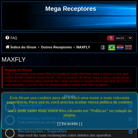
Mega Receptores
FAQ
Índice do fórum
Outros Receptores
MAXFLY
MAXFLY
Regras do fórum
Não é permitido usar palavrões ou qualquer meio ofensivo para a marca e aos que
estão dando suporte neste forum. Use o recurso do forum para crítica construtivas.
O forum é somente para suporte fta, cada usuário é responsável pelo que faz com o
seu aparelho, o forum não se responsabiliza pelos atos dos usuários.
Fórum
Este fórum usa cookies para dar a você uma maior e mais relevante
experiência. Para usá-lo, você precisa aceitar nossa política de cookies.
Atualizações
F
e
Atualizações para esta marca
Você pode saber mais sobre isso clicando em "Políticas" no rodapé da
e
página.
d
Programas, tutoriais e suporte
F
-
e
Tudo referente ao uso destes aparelhos
[ [ Eu aceito ] ]
A
e
t
d
Reclamações / Sugestões
u
F
-
a
e
Aqui você faz suas reclamações sobre defeitos dos aparelhos
P