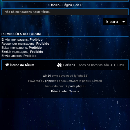
l
e
r
i
d
0 tópico • Página
1
de
1
o
z
-
g
a
R
Não há mensagens neste fórum.
r
ç
e
a
õ
c
m
Ir para
e
l
a
s
a
s
m
,
a
t
PERMISSÕES DO FÓRUM
ç
u
õ
Enviar mensagens:
Proibido
t
e
Responder mensagens:
Proibido
o
s
Editar mensagens:
Proibido
r
/
i
Excluir mensagens:
Proibido
S
a
Enviar anexos:
Proibido
u
i
g
s
e
Índice do fórum
Políticas
Todos os horários são
UTC-03:00
e
s
s
t
u
õ
p
Win10
style developed for phpBB
e
o
s
Powered by
phpBB
® Forum Software © phpBB Limited
r
t
Traduzido por:
Suporte phpBB
e
Privacidade
|
Termos