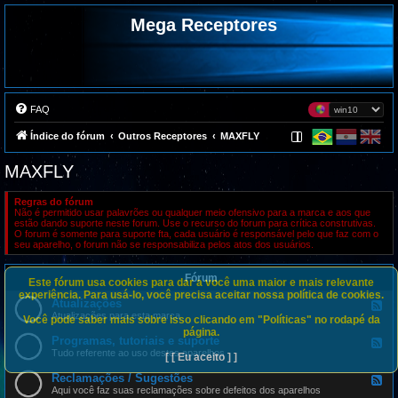
Mega Receptores
FAQ
Índice do fórum
Outros Receptores
MAXFLY
MAXFLY
Regras do fórum
Não é permitido usar palavrões ou qualquer meio ofensivo para a marca e aos que
estão dando suporte neste forum. Use o recurso do forum para crítica construtivas.
O forum é somente para suporte fta, cada usuário é responsável pelo que faz com o
seu aparelho, o forum não se responsabiliza pelos atos dos usuários.
Fórum
Este fórum usa cookies para dar a você uma maior e mais relevante
experiência. Para usá-lo, você precisa aceitar nossa política de cookies.
Atualizações
F
e
Atualizações para esta marca
Você pode saber mais sobre isso clicando em "Políticas" no rodapé da
e
página.
d
Programas, tutoriais e suporte
F
-
e
Tudo referente ao uso destes aparelhos
[ [ Eu aceito ] ]
A
e
t
d
Reclamações / Sugestões
u
F
-
a
e
Aqui você faz suas reclamações sobre defeitos dos aparelhos
P