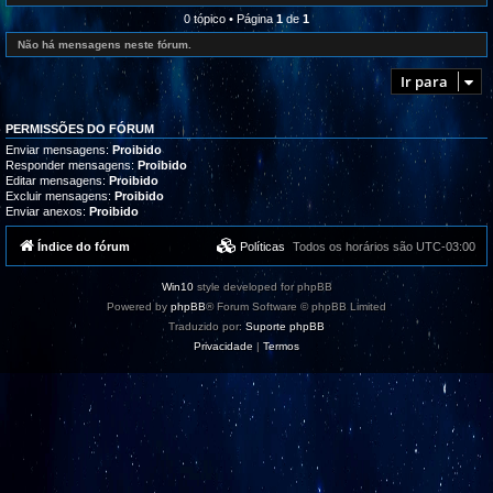
l
e
r
i
d
0 tópico • Página
1
de
1
o
z
-
g
a
R
Não há mensagens neste fórum.
r
ç
e
a
õ
c
m
Ir para
e
l
a
s
a
s
m
,
a
t
PERMISSÕES DO FÓRUM
ç
u
õ
Enviar mensagens:
Proibido
t
e
Responder mensagens:
Proibido
o
s
Editar mensagens:
Proibido
r
/
i
Excluir mensagens:
Proibido
S
a
Enviar anexos:
Proibido
u
i
g
s
e
Índice do fórum
Políticas
Todos os horários são
UTC-03:00
e
s
s
t
u
õ
p
Win10
style developed for phpBB
e
o
s
Powered by
phpBB
® Forum Software © phpBB Limited
r
t
Traduzido por:
Suporte phpBB
e
Privacidade
|
Termos