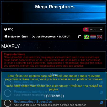
Mega Receptores
FAQ
Índice do fórum
Outros Receptores
MAXFLY
MAXFLY
Regras do fórum
Não é permitido usar palavrões ou qualquer meio ofensivo para a marca e aos que
estão dando suporte neste forum. Use o recurso do forum para crítica construtivas.
O forum é somente para suporte fta, cada usuário é responsável pelo que faz com o
seu aparelho, o forum não se responsabiliza pelos atos dos usuários.
Fórum
Este fórum usa cookies para dar a você uma maior e mais relevante
experiência. Para usá-lo, você precisa aceitar nossa política de cookies.
Atualizações
F
e
Atualizações para esta marca
Você pode saber mais sobre isso clicando em "Políticas" no rodapé da
e
página.
d
Programas, tutoriais e suporte
F
-
e
Tudo referente ao uso destes aparelhos
[ [ Eu aceito ] ]
A
e
t
d
Reclamações / Sugestões
u
F
-
a
e
Aqui você faz suas reclamações sobre defeitos dos aparelhos
P