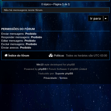
l
e
r
i
d
0 tópico • Página
1
de
1
o
z
-
g
a
R
Não há mensagens neste fórum.
r
ç
e
a
õ
c
m
Ir para
e
l
a
s
a
s
m
,
a
t
PERMISSÕES DO FÓRUM
ç
u
õ
Enviar mensagens:
Proibido
t
e
Responder mensagens:
Proibido
o
s
Editar mensagens:
Proibido
r
/
i
Excluir mensagens:
Proibido
S
a
Enviar anexos:
Proibido
u
i
g
s
e
Índice do fórum
Políticas
Todos os horários são
UTC-03:00
e
s
s
t
u
õ
p
Win10
style developed for phpBB
e
o
s
Powered by
phpBB
® Forum Software © phpBB Limited
r
t
Traduzido por:
Suporte phpBB
e
Privacidade
|
Termos