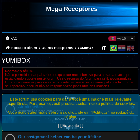
Mega Receptores
FAQ
Índice do fórum
Outros Receptores
YUMIBOX
YUMIBOX
Regras do fórum
Não é permitido usar palavrões ou qualquer meio ofensivo para a marca e aos que
estão dando suporte neste forum. Use o recurso do forum para crítica construtivas.
O forum é somente para suporte fta, cada usuário é responsável pelo que faz com o
seu aparelho, o forum não se responsabiliza pelos atos dos usuários.
Fórum
Este fórum usa cookies para dar a você uma maior e mais relevante
experiência. Para usá-lo, você precisa aceitar nossa política de cookies.
Atualizações
F
e
Atualizações para esta marca
Você pode saber mais sobre isso clicando em "Políticas" no rodapé da
e
página.
d
1 tópico • Página
1
de
1
-
[ [ Eu aceito ] ]
A
Tópicos
t
u
Our assignment helper can be your lifeline
a