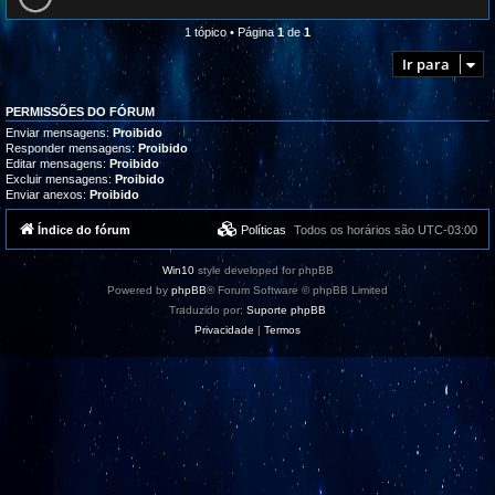
l
i
z
1 tópico • Página
1
de
1
a
ç
Ir para
õ
e
s
PERMISSÕES DO FÓRUM
Enviar mensagens:
Proibido
Responder mensagens:
Proibido
Editar mensagens:
Proibido
Excluir mensagens:
Proibido
Enviar anexos:
Proibido
Índice do fórum
Políticas
Todos os horários são
UTC-03:00
Win10
style developed for phpBB
Powered by
phpBB
® Forum Software © phpBB Limited
Traduzido por:
Suporte phpBB
Privacidade
|
Termos