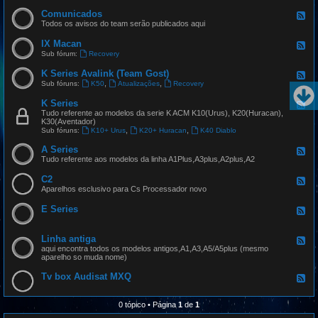
Comunicados
F
e
Todos os avisos do team serão publicados aqui
e
d
IX Macan
F
-
e
Sub fórum:
Recovery
C
e
o
d
K Series Avalink (Team Gost)
m
F
-
u
e
,
,
Sub fóruns:
K50
Atualizações
Recovery
I
n
e
X
i
d
K Series
M
F
c
-
a
e
Tudo referente ao modelos da serie K ACM K10(Urus), K20(Huracan),
a
K
c
e
K30(Aventador)
d
S
a
d
,
,
Sub fóruns:
K10+ Urus
K20+ Huracan
K40 Diablo
o
e
n
-
s
r
K
A Series
F
i
S
e
Tudo referente aos modelos da linha A1Plus,A3plus,A2plus,A2
e
e
e
s
r
d
A
C2
F
i
-
v
e
Aparelhos esclusivo para Cs Processador novo
e
A
a
e
s
S
l
d
E Series
e
F
i
-
r
e
n
C
i
e
k
2
e
d
(
Linha antiga
F
s
-
T
e
aqui encontra todos os modelos antigos,A1,A3,A5/A5plus (mesmo
E
e
e
aparelho so muda nome)
S
a
d
e
m
-
Tv box Audisat MXQ
F
r
G
L
e
i
o
i
e
e
s
n
d
s
t
0 tópico • Página
1
de
1
h
-
)
a