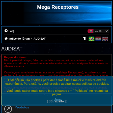
Mega Receptores
FAQ
Índice do fórum
AUDISAT
AUDISAT
Regras do fórum
Não é permitido xingar, falar mal ou faltar com respeito aos admin e moderadores.
Aceitamos criticas construtivas mas não aceitamos de forma alguma brincadeiras ou
difamar a marca.
Caso faça uma reclamação em nosso forum (Mega Receptores), estudaremos sua
reclamação e assim iremos fazer o possível para melhorar. Mas se fizer brincadeiras
com má intenção ou reclamação de forma inadequada com ofensas, seu post será
Este fórum usa cookies para dar a você uma maior e mais relevante
excluído e seu usuário banido.
experiência. Para usá-lo, você precisa aceitar nossa política de cookies.
Acreditamos que isso esteja afetando o nosso bom suporte e vamos levar isso mais
Você pode saber mais sobre isso clicando em "Políticas" no rodapé da
a sério.
página.
Fórum
[ [ Eu aceito ] ]
Produtos