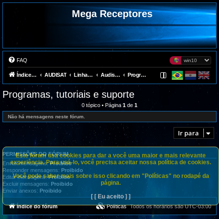
Mega Receptores
FAQ
Índice do fórum
AUDISAT
Linha antiga
Audisat A1
Programas, tutoriais e suporte
Programas, tutoriais e suporte
0 tópico • Página
1
de
1
Não há mensagens neste fórum.
Ir para
PERMISSÕES DO FÓRUM
Este fórum usa cookies para dar a você uma maior e mais relevante
experiência. Para usá-lo, você precisa aceitar nossa política de cookies.
Enviar mensagens:
Proibido
Responder mensagens:
Proibido
Você pode saber mais sobre isso clicando em "Políticas" no rodapé da
Editar mensagens:
Proibido
página.
Excluir mensagens:
Proibido
Enviar anexos:
Proibido
[ [ Eu aceito ] ]
Índice do fórum
Políticas
Todos os horários são
UTC-03:00