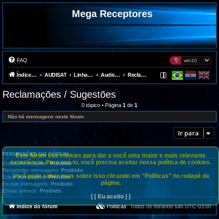
Mega Receptores
FAQ
Índice do fórum
AUDISAT
Linha antiga
Audisat A1
Reclamações / Sugestões
Reclamações / Sugestões
0 tópico • Página
1
de
1
Não há mensagens neste fórum.
Ir para
PERMISSÕES DO FÓRUM
Este fórum usa cookies para dar a você uma maior e mais relevante
experiência. Para usá-lo, você precisa aceitar nossa política de cookies.
Enviar mensagens:
Proibido
Responder mensagens:
Proibido
Você pode saber mais sobre isso clicando em "Políticas" no rodapé da
Editar mensagens:
Proibido
página.
Excluir mensagens:
Proibido
Enviar anexos:
Proibido
[ [ Eu aceito ] ]
Índice do fórum
Políticas
Todos os horários são
UTC-03:00