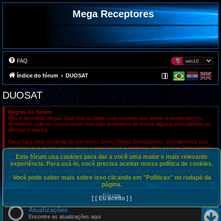
Mega Receptores
FAQ
Índice do fórum
DUOSAT
DUOSAT
Regras do fórum
Não é permitido xingar, falar mal ou faltar com respeito aos admin e moderadores.
Aceitamos criticas construtivas mas não aceitamos de forma alguma brincadeiras ou
difamar a marca.
Caso faça uma reclamação em nosso forum (Mega Receptores), estudaremos sua
reclamação e assim iremos fazer o possível para melhorar. Mas se fizer brincadeiras
com má intenção ou reclamação de forma inadequada com ofensas, seu post será
Este fórum usa cookies para dar a você uma maior e mais relevante
excluído e seu usuário banido.
experiência. Para usá-lo, você precisa aceitar nossa política de cookies.
Acreditamos que isso esteja afetando o nosso bom suporte e vamos levar isso mais
Você pode saber mais sobre isso clicando em "Políticas" no rodapé da
a sério.
página.
Fórum
[ [ Eu aceito ] ]
Atualizações
F
e
Encontre as atualizações aqui