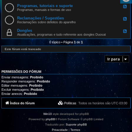
e
d
Programas, tutoriais e suporte
F
-
e
Programas, manuais e formas de uso
A
e
t
d
Reclamações / Sugestões
u
F
-
a
e
Reclamações sobre defeitos do aparelho
P
l
e
r
i
d
Dongles
o
F
z
-
g
e
Atualizações, programas e tudo referente aos dongles Duosat
a
R
r
e
ç
e
a
d
0 tópico • Página
1
de
1
õ
c
m
-
e
l
a
D
Este fórum está trancado
s
a
s
o
m
,
n
a
Ir para
t
g
ç
u
l
õ
t
e
e
o
s
s
PERMISSÕES DO FÓRUM
r
/
i
Enviar mensagens:
Proibido
S
a
Responder mensagens:
Proibido
u
i
Editar mensagens:
Proibido
g
s
e
Excluir mensagens:
Proibido
e
s
Enviar anexos:
Proibido
s
t
u
õ
p
Índice do fórum
Políticas
Todos os horários são
UTC-03:00
e
o
s
r
t
Win10
style developed for phpBB
e
Powered by
phpBB
® Forum Software © phpBB Limited
Traduzido por:
Suporte phpBB
Privacidade
|
Termos