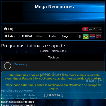
Mega Receptores
FAQ
Índice do fórum
AUDISAT
Linha antiga
Audisat A3
Programas, tutoriais e suporte
Programas, tutoriais e suporte
1 tópico • Página
1
de
1
Tópicos
Recovery
1 tópico • Página
1
de
1
Este fórum usa cookies para dar a você uma maior e mais relevante
experiência. Para usá-lo, você precisa aceitar nossa política de cookies.
Ir para
Você pode saber mais sobre isso clicando em "Políticas" no rodapé da
página.
PERMISSÕES DO FÓRUM
[ [ Eu aceito ] ]
Enviar mensagens:
Proibido
Responder mensagens:
Proibido
Editar mensagens:
Proibido
Excluir mensagens:
Proibido