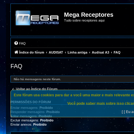
Mega Receptores
Tudo sobre receptores aqui
FAQ
Índice do fórum
AUDISAT
Linha antiga
Audisat A3
FAQ
FAQ
Não há mensagens neste fórum.
Voltar ao Índice do Fórum
Este fórum usa cookies para dar a você uma maior e mais relevante exp
PERMISSÕES DO FÓRUM
Você pode saber mais sobre isso clican
Enviar mensagens:
Proibido
[ [ Eu a
Responder mensagens:
Proibido
Editar mensagens:
Proibido
Excluir mensagens:
Proibido
Enviar anexos:
Proibido