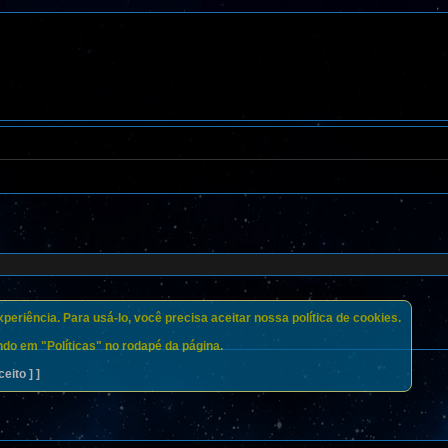
eriência. Para usá-lo, você precisa aceitar nossa política de cookies.
do em "Políticas" no rodapé da página.
ceito ] ]