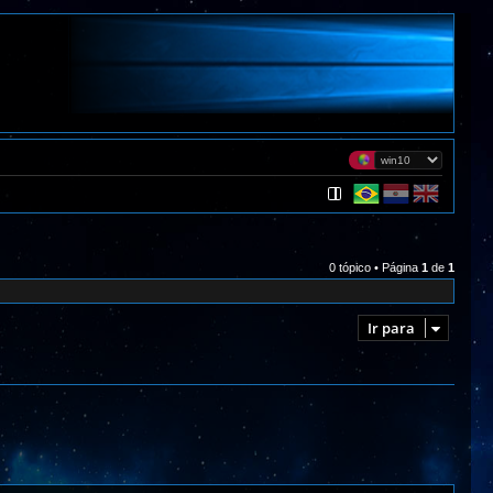
0 tópico • Página
1
de
1
Ir para