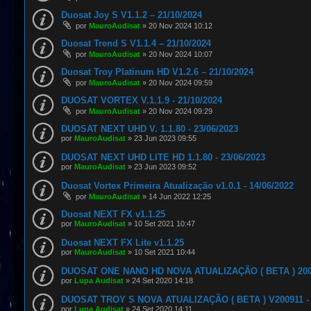
Duosat Joy S V1.1.2 – 21/10/2024
por
MauroAudisat
»
20 Nov 2024 10:12
Duosat Trend S V1.1.4 – 21/10/2024
por
MauroAudisat
»
20 Nov 2024 10:07
Duosat Troy Platinum HD V1.2.6 – 21/10/2024
por
MauroAudisat
»
20 Nov 2024 09:59
DUOSAT VORTEX V.1.1.9 - 21/10/2024
por
MauroAudisat
»
20 Nov 2024 09:29
DUOSAT NEXT UHD V. 1.1.80 - 23/06/2023
por
MauroAudisat
»
23 Jun 2023 09:55
DUOSAT NEXT UHD LITE HD 1.1.80 - 23/06/2023
por
MauroAudisat
»
23 Jun 2023 09:52
Duosat Vortex Primeira Atualização v1.0.1 - 14/06/2022
por
MauroAudisat
»
14 Jun 2022 12:25
Duosat NEXT FX v1.1.25
por
MauroAudisat
»
10 Set 2021 10:47
Duosat NEXT FX Lite v1.1.25
por
MauroAudisat
»
10 Set 2021 10:44
DUOSAT ONE NANO HD NOVA ATUALIZAÇÃO ( BETA ) 20091
por
Lupa Audisat
»
24 Set 2020 14:18
DUOSAT TROY S NOVA ATUALIZAÇÃO ( BETA ) V200911 - 
por
Lupa Audisat
»
24 Set 2020 14:11