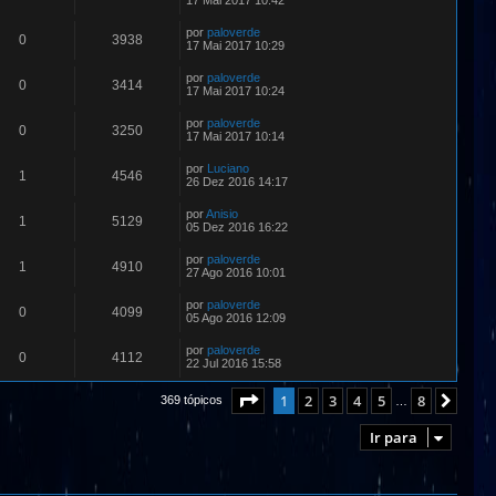
17 Mai 2017 10:42
por
paloverde
0
3938
17 Mai 2017 10:29
por
paloverde
0
3414
17 Mai 2017 10:24
por
paloverde
0
3250
17 Mai 2017 10:14
por
Luciano
1
4546
26 Dez 2016 14:17
por
Anisio
1
5129
05 Dez 2016 16:22
por
paloverde
1
4910
27 Ago 2016 10:01
por
paloverde
0
4099
05 Ago 2016 12:09
por
paloverde
0
4112
22 Jul 2016 15:58
Página
1
de
8
1
2
3
4
5
8
Próx
369 tópicos
…
Ir para