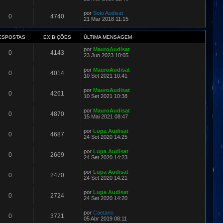
por
Soto Audisat
0
4740
21 Mar 2018 11:15
ESPOSTAS
EXIBIÇÕES
ÚLTIMA MENSAGEM
por
MauroAudisat
0
4143
23 Jun 2023 10:05
por
MauroAudisat
0
4014
10 Set 2021 10:41
por
MauroAudisat
0
4261
10 Set 2021 10:38
por
MauroAudisat
0
4870
15 Mai 2021 08:47
por
Lupa Audisat
0
4687
24 Set 2020 14:25
por
Lupa Audisat
0
2669
24 Set 2020 14:23
por
Lupa Audisat
0
2470
24 Set 2020 14:21
por
Lupa Audisat
0
2724
24 Set 2020 14:20
por
Caetano
0
3721
05 Abr 2019 08:11