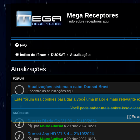
Mega Receptores
Tudo sobre receptores aqui
FAQ
Índice do fórum
DUOSAT
Atualizações
Atualizações
FÓRUM
Atualizaḉões sistema a cabo Duosat Brasil
Encontre as atualizações aqui
Este fórum usa cookies para dar a você uma maior e mais relevante exp
Você pode saber mais sobre isso clican
ANÚNCIOS
[ [ Eu a
Duosat Blade Go V1.06 – 21/10/2024
por
MauroAudisat
»
20 Nov 2024 10:20
Duosat Joy HD V1.3.4 – 21/10/2024
por
MauroAudisat
»
20 Nov 2024 10:16