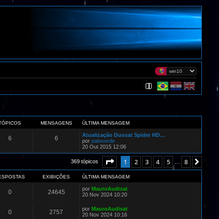
TÓPICOS
MENSAGENS
ÚLTIMA MENSAGEM
Atualização Duosat Spider HD…
6
6
por
paloverde
20 Out 2015 12:06
Página
1
de
8
1
2
3
4
5
8
Próx
369 tópicos
…
ESPOSTAS
EXIBIÇÕES
ÚLTIMA MENSAGEM
por
MauroAudisat
0
24645
20 Nov 2024 10:20
por
MauroAudisat
0
2757
20 Nov 2024 10:16