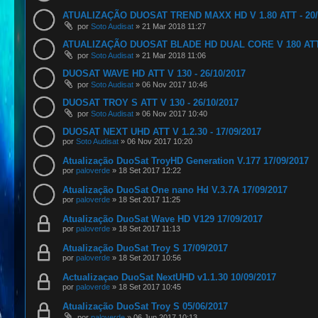
ATUALIZAÇÃO DUOSAT TREND MAXX HD V 1.80 ATT - 20/
por
Soto Audisat
»
21 Mar 2018 11:27
ATUALIZAÇÃO DUOSAT BLADE HD DUAL CORE V 180 ATT -
por
Soto Audisat
»
21 Mar 2018 11:06
DUOSAT WAVE HD ATT V 130 - 26/10/2017
por
Soto Audisat
»
06 Nov 2017 10:46
DUOSAT TROY S ATT V 130 - 26/10/2017
por
Soto Audisat
»
06 Nov 2017 10:40
DUOSAT NEXT UHD ATT V 1.2.30 - 17/09/2017
por
Soto Audisat
»
06 Nov 2017 10:20
Atualização DuoSat TroyHD Generation V.177 17/09/2017
por
paloverde
»
18 Set 2017 12:22
Atualização DuoSat One nano Hd V.3.7A 17/09/2017
por
paloverde
»
18 Set 2017 11:25
Atualização DuoSat Wave HD V129 17/09/2017
por
paloverde
»
18 Set 2017 11:13
Atualização DuoSat Troy S 17/09/2017
por
paloverde
»
18 Set 2017 10:56
Actualizaçao DuoSat NextUHD v1.1.30 10/09/2017
por
paloverde
»
18 Set 2017 10:45
Atualização DuoSat Troy S 05/06/2017
por
paloverde
»
06 Jun 2017 10:13