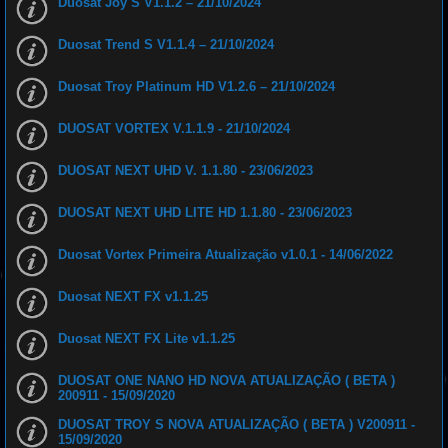
Duosat Joy S V1.1.2 – 21/10/2024
s
i
s
Duosat Trend S V1.1.4 – 21/10/2024
t
e
m
a
Duosat Troy Platinum HD V1.2.6 – 21/10/2024
a
c
a
DUOSAT VORTEX V.1.1.9 - 21/10/2024
b
o
D
u
DUOSAT NEXT UHD V. 1.1.80 - 23/06/2023
o
s
a
DUOSAT NEXT UHD LITE HD 1.1.80 - 23/06/2023
t
B
r
a
Duosat Vortex Primeira Atualização v1.0.1 - 14/06/2022
s
i
l
Duosat NEXT FX v1.1.25
Duosat NEXT FX Lite v1.1.25
DUOSAT ONE NANO HD NOVA ATUALIZAÇÃO ( BETA )
200911 - 15/09/2020
DUOSAT TROY S NOVA ATUALIZAÇÃO ( BETA ) V200911 -
15/09/2020