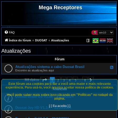
Mega Receptores
FAQ
Índice do fórum
DUOSAT
Atualizações
Atualizações
Fórum
Atualizaḉões sistema a cabo Duosat Brasil
F
e
Encontre as atualizações aqui
e
d
Página
1
de
8
1
2
3
4
5
8
Próximo
-
369 tópicos
…
A
Este fórum usa cookies para dar a você uma maior e mais relevante
t
experiência. Para usá-lo, você precisa aceitar nossa política de cookies.
Anúncios
u
a
Você pode saber mais sobre isso clicando em "Políticas" no rodapé da
l
Duosat Blade Go V1.06 – 21/10/2024
página.
i
z
a
[ [ Eu aceito ] ]
Duosat Joy HD V1.3.4 – 21/10/2024
ḉ
õ
e
s