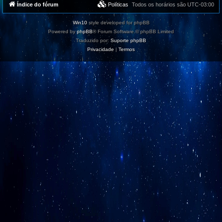
Índice do fórum
Políticas
Todos os horários são
UTC-03:00
Win10
style developed for phpBB
Powered by
phpBB
® Forum Software © phpBB Limited
Traduzido por:
Suporte phpBB
Privacidade
|
Termos