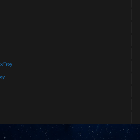
x/Troy
roy