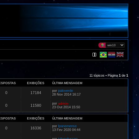
11 tópicos • Página
1
de
1
ESPOSTAS
EXIBIÇÕES
ÚLTIMA MENSAGEM
por
paloverde
0
17184
28 Nov 2014 16:17
por
admin
0
11580
23 Out 2014 15:50
ESPOSTAS
EXIBIÇÕES
ÚLTIMA MENSAGEM
por
Ipanemense
0
16336
13 Fev 2020 04:44
por
julianofuscao