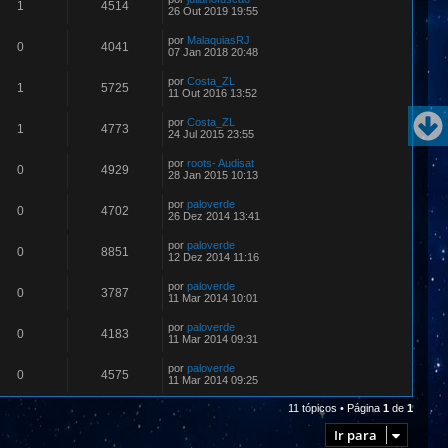
1
4514
26 Out 2019 19:55
por
MalaquiasRJ
0
4041
07 Jan 2018 20:48
por
Costa_ZL
1
5725
11 Out 2016 13:52
por
Costa_ZL
1
4773
24 Jul 2015 23:55
por
roots- Audisat
0
4929
28 Jan 2015 10:13
por
paloverde
0
4702
26 Dez 2014 13:41
por
paloverde
0
8851
12 Dez 2014 11:16
por
paloverde
0
3787
11 Mar 2014 10:01
por
paloverde
0
4183
11 Mar 2014 09:31
por
paloverde
0
4575
11 Mar 2014 09:25
11 tópicos • Página
1
de
1
Ir para