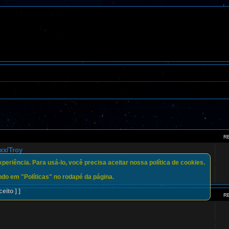
R
xx/Troy
eriência. Para usá-lo, você precisa aceitar nossa política de cookies.
do em "Políticas" no rodapé da página.
ceito ] ]
R