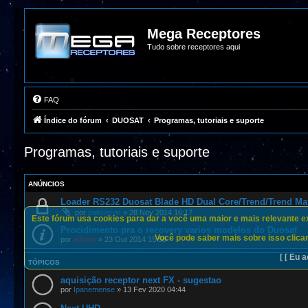
Mega Receptores
Tudo sobre receptores aqui
FAQ
Índice do fórum
DUOSAT
Programas, tutoriais e suporte
Programas, tutoriais e suporte
ANÚNCIOS
Loader RS232 Duosat Blade HD Dual Core/Trend/Trend Ma
por
paloverde
»
28 Nov 2014 16:17
Este fórum usa cookies para dar a você uma maior e mais relevante exp
Procidimento pra o recovery varios modelos do Duosat
Você pode saber mais sobre isso clican
por
admin
»
23 Out 2014 15:50
[ [ Eu a
TÓPICOS
aquisição receptor next FX - sugestao
por
Ipanemense
»
13 Fev 2020 04:44