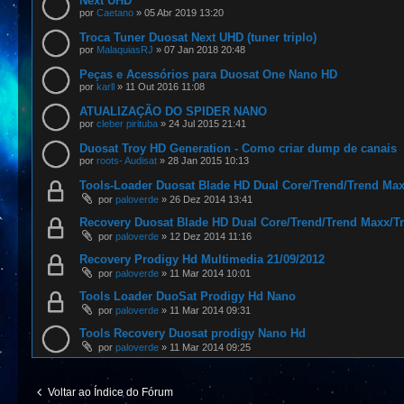
Next UHD
por
Caetano
»
05 Abr 2019 13:20
Troca Tuner Duosat Next UHD (tuner triplo)
por
MalaquiasRJ
»
07 Jan 2018 20:48
Peças e Acessórios para Duosat One Nano HD
por
karll
»
11 Out 2016 11:08
ATUALIZAÇÃO DO SPIDER NANO
por
cleber pirituba
»
24 Jul 2015 21:41
Duosat Troy HD Generation - Como criar dump de canais
por
roots- Audisat
»
28 Jan 2015 10:13
Tools-Loader Duosat Blade HD Dual Core/Trend/Trend Max
por
paloverde
»
26 Dez 2014 13:41
Recovery Duosat Blade HD Dual Core/Trend/Trend Maxx/T
por
paloverde
»
12 Dez 2014 11:16
Recovery Prodigy Hd Multimedia 21/09/2012
por
paloverde
»
11 Mar 2014 10:01
Tools Loader DuoSat Prodigy Hd Nano
por
paloverde
»
11 Mar 2014 09:31
Tools Recovery Duosat prodigy Nano Hd
por
paloverde
»
11 Mar 2014 09:25
Voltar ao Índice do Fórum