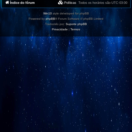
Índice do fórum
Políticas
Todos os horários são
UTC-03:00
Win10
style developed for phpBB
Powered by
phpBB
® Forum Software © phpBB Limited
Traduzido por:
Suporte phpBB
Privacidade
|
Termos