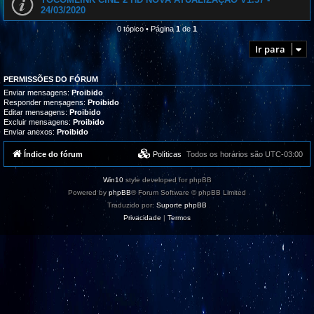
24/03/2020
0 tópico • Página
1
de
1
Ir para
PERMISSÕES DO FÓRUM
Enviar mensagens:
Proibido
Responder mensagens:
Proibido
Editar mensagens:
Proibido
Excluir mensagens:
Proibido
Enviar anexos:
Proibido
Índice do fórum
Políticas
Todos os horários são
UTC-03:00
Win10
style developed for phpBB
Powered by
phpBB
® Forum Software © phpBB Limited
Traduzido por:
Suporte phpBB
Privacidade
|
Termos