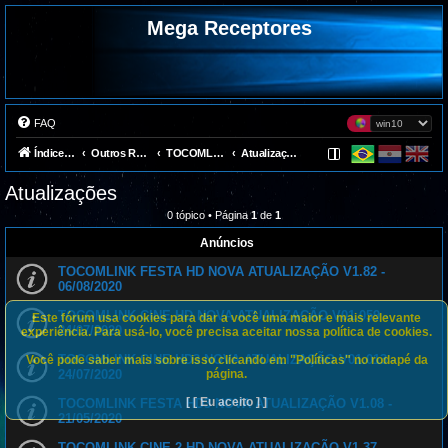
Mega Receptores
FAQ
Índice do fórum
Outros Receptores
TOCOMLINK
Atualizações
Atualizações
0 tópico • Página
1
de
1
Anúncios
TOCOMLINK FESTA HD NOVA ATUALIZAÇÃO V1.82 -
06/08/2020
TOCOMLINK CINE HD NOVA ATUALIZAÇÃO V01.059 -
Este fórum usa cookies para dar a você uma maior e mais relevante
24/07/2020
experiência. Para usá-lo, você precisa aceitar nossa política de cookies.
TOCOMLINK CINE HD3 NOVA ATUALIZAÇÃO V01.013 -
Você pode saber mais sobre isso clicando em "Políticas" no rodapé da
página.
24/07/2020
[ [ Eu aceito ] ]
TOCOMLINK FESTA HD3 NOVA ATUALIZAÇÃO V1.08 -
21/05/2020
TOCOMLINK CINE 2 HD NOVA ATUALIZAÇÃO V1.37 -