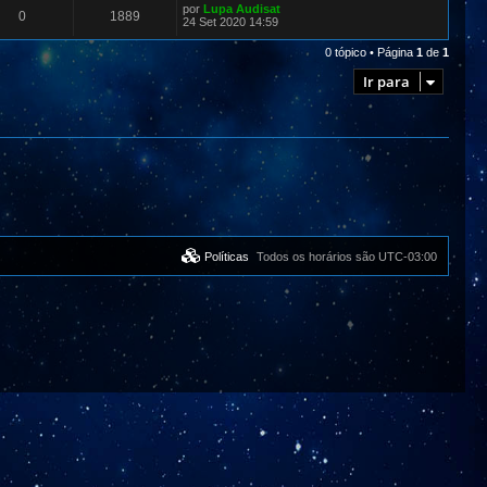
por
Lupa Audisat
0
1889
24 Set 2020 14:59
0 tópico • Página
1
de
1
Ir para
Políticas
Todos os horários são
UTC-03:00