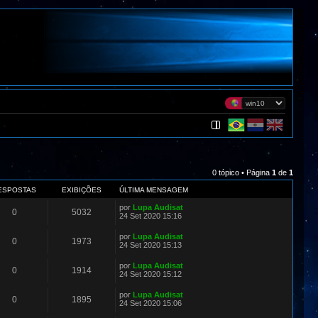
0 tópico • Página
1
de
1
ESPOSTAS
EXIBIÇÕES
ÚLTIMA MENSAGEM
por
Lupa Audisat
0
5032
24 Set 2020 15:16
por
Lupa Audisat
0
1973
24 Set 2020 15:13
por
Lupa Audisat
0
1914
24 Set 2020 15:12
por
Lupa Audisat
0
1895
24 Set 2020 15:06