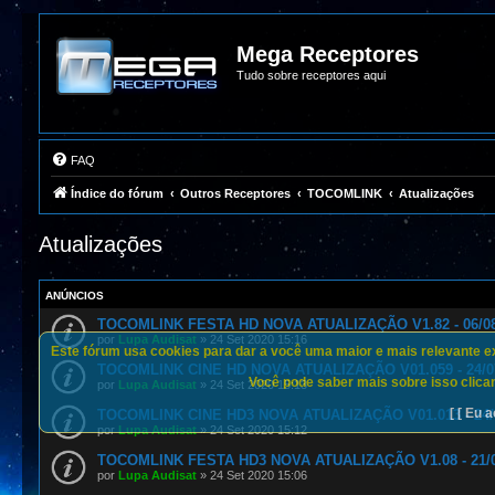
Mega Receptores
Tudo sobre receptores aqui
FAQ
Índice do fórum
Outros Receptores
TOCOMLINK
Atualizações
Atualizações
ANÚNCIOS
TOCOMLINK FESTA HD NOVA ATUALIZAÇÃO V1.82 - 06/08
por
Lupa Audisat
»
24 Set 2020 15:16
Este fórum usa cookies para dar a você uma maior e mais relevante exp
TOCOMLINK CINE HD NOVA ATUALIZAÇÃO V01.059 - 24/0
Você pode saber mais sobre isso clican
por
Lupa Audisat
»
24 Set 2020 15:13
[ [ Eu a
TOCOMLINK CINE HD3 NOVA ATUALIZAÇÃO V01.013 - 24/
por
Lupa Audisat
»
24 Set 2020 15:12
TOCOMLINK FESTA HD3 NOVA ATUALIZAÇÃO V1.08 - 21/0
por
Lupa Audisat
»
24 Set 2020 15:06