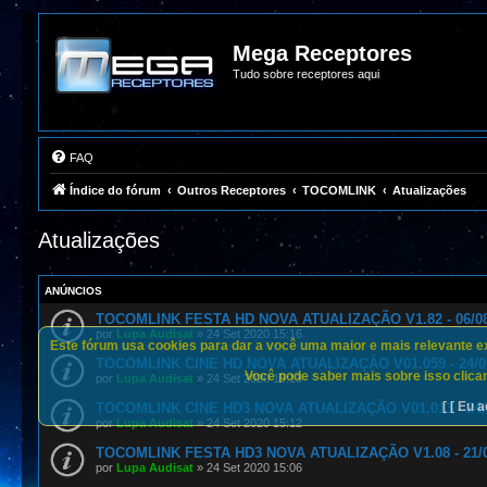
Mega Receptores
Tudo sobre receptores aqui
FAQ
Índice do fórum
Outros Receptores
TOCOMLINK
Atualizações
Atualizações
ANÚNCIOS
TOCOMLINK FESTA HD NOVA ATUALIZAÇÃO V1.82 - 06/08
por
Lupa Audisat
»
24 Set 2020 15:16
Este fórum usa cookies para dar a você uma maior e mais relevante exp
TOCOMLINK CINE HD NOVA ATUALIZAÇÃO V01.059 - 24/0
Você pode saber mais sobre isso clican
por
Lupa Audisat
»
24 Set 2020 15:13
[ [ Eu a
TOCOMLINK CINE HD3 NOVA ATUALIZAÇÃO V01.013 - 24/
por
Lupa Audisat
»
24 Set 2020 15:12
TOCOMLINK FESTA HD3 NOVA ATUALIZAÇÃO V1.08 - 21/0
por
Lupa Audisat
»
24 Set 2020 15:06