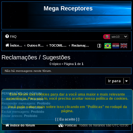
Mega Receptores
FAQ
Índice do fórum
Outros Receptores
TOCOMLINK
Reclamações / Sugestões
Reclamações / Sugestões
0 tópico • Página
1
de
1
Não há mensagens neste fórum.
Ir para
PERMISSÕES DO FÓRUM
Este fórum usa cookies para dar a você uma maior e mais relevante
experiência. Para usá-lo, você precisa aceitar nossa política de cookies.
Enviar mensagens:
Proibido
Responder mensagens:
Proibido
Você pode saber mais sobre isso clicando em "Políticas" no rodapé da
Editar mensagens:
Proibido
página.
Excluir mensagens:
Proibido
Enviar anexos:
Proibido
[ [ Eu aceito ] ]
Índice do fórum
Políticas
Todos os horários são
UTC-03:00