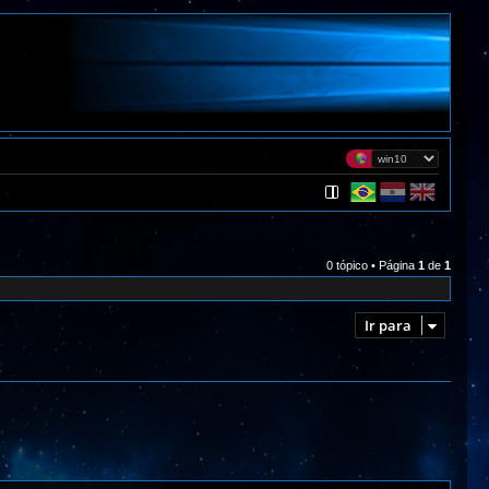
0 tópico • Página
1
de
1
Ir para