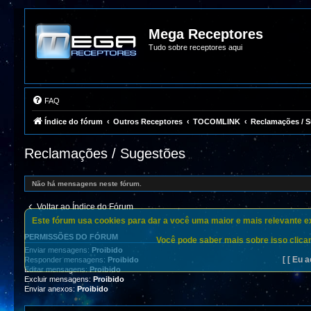
Mega Receptores
Tudo sobre receptores aqui
FAQ
Índice do fórum
Outros Receptores
TOCOMLINK
Reclamações / 
Reclamações / Sugestões
Não há mensagens neste fórum.
Voltar ao Índice do Fórum
Este fórum usa cookies para dar a você uma maior e mais relevante exp
PERMISSÕES DO FÓRUM
Você pode saber mais sobre isso clican
Enviar mensagens:
Proibido
[ [ Eu a
Responder mensagens:
Proibido
Editar mensagens:
Proibido
Excluir mensagens:
Proibido
Enviar anexos:
Proibido