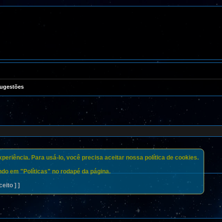
Sugestões
eriência. Para usá-lo, você precisa aceitar nossa política de cookies.
do em "Políticas" no rodapé da página.
ceito ] ]