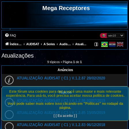
Mega Receptores
FAQ
Índice do fórum
AUDISAT
A Series
Audisat C1
Atualizações
Atualizações
9 tópicos • Página
1
de
1
Anúncios
ATUALIZAÇÃO AUDISAT ( C1 ) V.1.2.87 28/02/2020
Este fórum usa cookies para dar a você uma maior e mais relevante
Tópicos
experiência. Para usá-lo, você precisa aceitar nossa política de cookies.
ATUALIZAÇÃO AUDISAT ( C1 ) V.1.2.86 02/07/2019
Você pode saber mais sobre isso clicando em "Políticas" no rodapé da
página.
ATUALIZAÇÃO AUDISAT ( C1 ) V.1.2.85 15/05/2019
[ [ Eu aceito ] ]
ATUALIZAÇÃO AUDISAT ( C1 ) V.1.2.83 06/12/2018