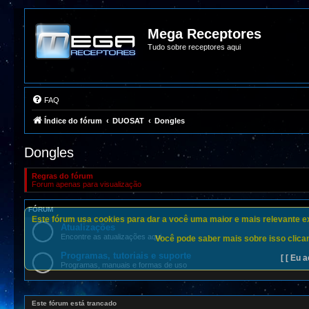
Mega Receptores
Tudo sobre receptores aqui
FAQ
Índice do fórum
DUOSAT
Dongles
Dongles
Regras do fórum
Forum apenas para visualização
FÓRUM
Este fórum usa cookies para dar a você uma maior e mais relevante exp
Atualizações
Encontre as atualizações aqui
Você pode saber mais sobre isso clican
Programas, tutoriais e suporte
[ [ Eu a
Programas, manuais e formas de uso
Este fórum está trancado