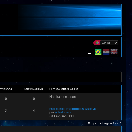
TÓPICOS
MENSAGENS
ÚLTIMA MENSAGEM
Não há mensagens
0
0
Re: Vendo Receptores Duosat
2
4
por
adairluciano
28 Fev 2020 14:16
0 tópico • Página
1
de
1