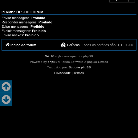
a
r
ç
a
õ
m
e
PERMISSÕES DO FÓRUM
a
s
s
Enviar mensagens:
Proibido
,
Responder mensagens:
Proibido
t
Editar mensagens:
Proibido
u
Excluir mensagens:
Proibido
t
Enviar anexos:
Proibido
o
r
i
Índice do fórum
Políticas
Todos os horários são
UTC-03:00
a
i
s
Win10
style developed for phpBB
e
s
Powered by
phpBB
® Forum Software © phpBB Limited
u
Traduzido por:
Suporte phpBB
p
o
Privacidade
|
Termos
r
t
e