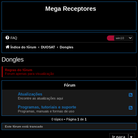
Mega Receptores
FAQ
Índice do fórum
DUOSAT
Dongles
Dongles
Regras do fórum
Forum apenas para visualização
Fórum
Atualizações
F
e
Encontre as atualizações aqui
e
d
Programas, tutoriais e suporte
F
-
e
Programas, manuais e formas de uso
A
e
t
d
0 tópico • Página
1
de
1
u
-
a
P
Este fórum está trancado
l
r
i
o
z
Ir para
g