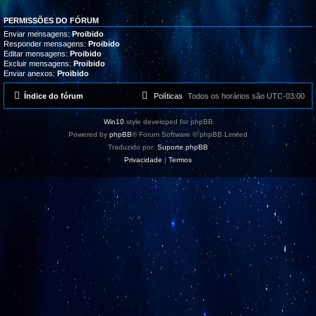
a
s
PERMISSÕES DO FÓRUM
Enviar mensagens:
Proibido
Responder mensagens:
Proibido
Editar mensagens:
Proibido
Excluir mensagens:
Proibido
Enviar anexos:
Proibido
Índice do fórum
Políticas
Todos os horários são
UTC-03:00
Win10
style developed for phpBB
Powered by
phpBB
® Forum Software © phpBB Limited
Traduzido por:
Suporte phpBB
Privacidade
|
Termos