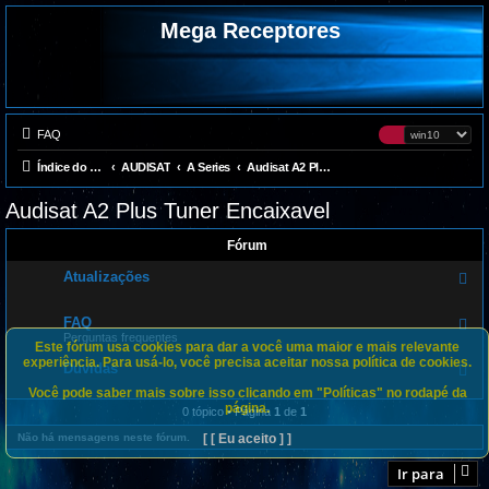
Mega Receptores
FAQ
Índice do fórum
AUDISAT
A Series
Audisat A2 Plus Tuner Encaixavel
Audisat A2 Plus Tuner Encaixavel
Fórum
Atualizações
F
e
e
d
FAQ
F
-
e
Perguntas frequentes
A
Este fórum usa cookies para dar a você uma maior e mais relevante
e
t
experiência. Para usá-lo, você precisa aceitar nossa política de cookies.
d
Dúvidas
u
F
-
a
e
F
Você pode saber mais sobre isso clicando em "Políticas" no rodapé da
l
e
A
página.
i
d
0 tópico • Página
1
de
1
Q
z
-
a
D
[ [ Eu aceito ] ]
Não há mensagens neste fórum.
ç
ú
õ
v
Ir para
e
i
s
d